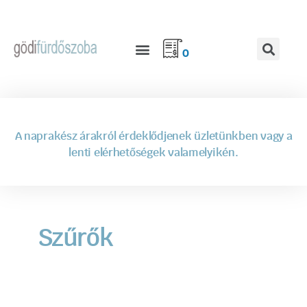
0
A naprakész árakról érdeklődjenek üzletünkben vagy a
lenti elérhetőségek valamelyikén.
Szűrők