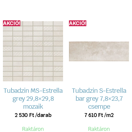
AKCIÓ!
AKCIÓ!
Tubadzin MS-Estrella
Tubadzin S-Estrella
grey 29,8×29,8
bar grey 7,8×23,7
mozaik
csempe
2 530
Ft
/darab
7 610
Ft
/m2
Raktáron
Raktáron