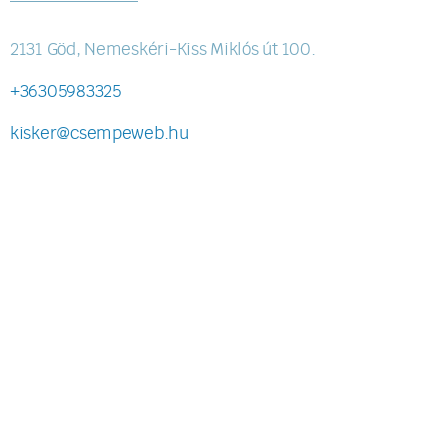
2131 Göd, Nemeskéri-Kiss Miklós út 100.
+36305983325
kisker@csempeweb.hu