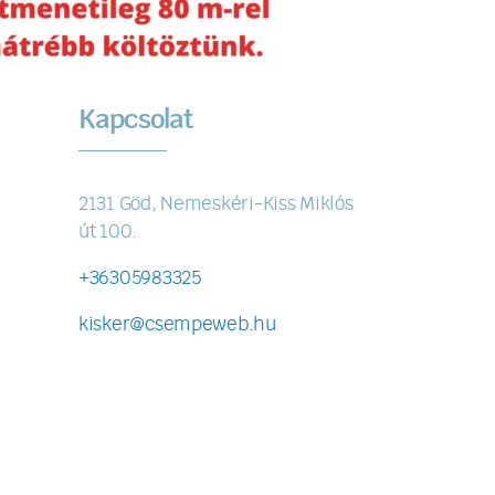
Kapcsolat
2131 Göd, Nemeskéri-Kiss Miklós
út 100.
+36305983325
kisker@csempeweb.hu