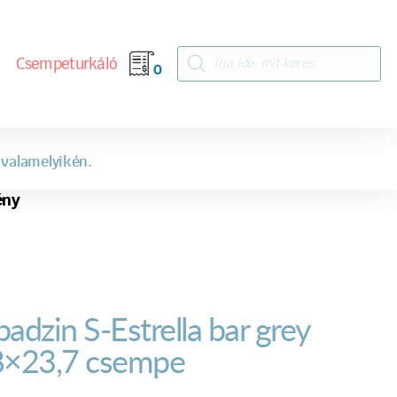
Csempeturkáló
0
 valamelyikén.
ény
badzin S-Estrella bar grey
8×23,7 csempe