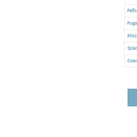
Felh
Fuga
Kisz
Szá
Cse