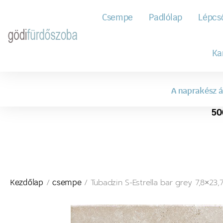
Csempe
Padlólap
Lépcs
Ka
A naprakész á
50
/
/ Tubadzin S-Estrella bar grey 7,8×23
Kezdőlap
csempe