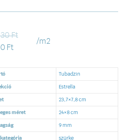
330
Ft
/m2
10
Ft
rtó
Tubadzin
ekció
Estrella
et
23,7×7,8 cm
leges méret
24×8 cm
tagság
9 mm
kategória
szürke