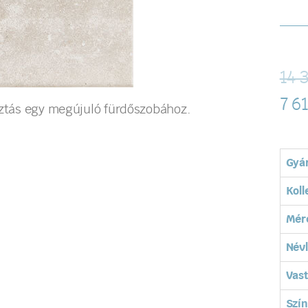
14 
7 6
asztás egy megújuló fürdőszobához.
Gyá
Koll
Mér
Név
Vas
Szín