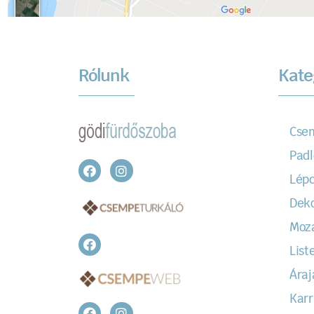
Rólunk
Kate
Cse
Padl
Lépc
Dek
Moz
Liste
Áraj
Karr