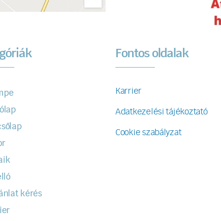
góriák
Fontos oldalak
Karrier
mpe
ólap
Adatkezelési tájékoztató
sőlap
Cookie szabályzat
or
aik
lló
ánlat kérés
ier