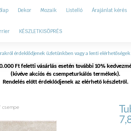
őlap
Dekor
Mozaik
Listelló
Árajánlat kérés
rrier
KÉSZLETKISÖPRÉS
rakról érdeklődjenek üzletünkben vagy a lenti elérhetőségek
0.000 Ft feletti vásárlás esetén további 10% kedvezm
(kivéve akciós és csempeturkálós termékek).
Rendelés előtt érdeklődjenek az elérhető készletről.
Tu
,7 csempe
7,