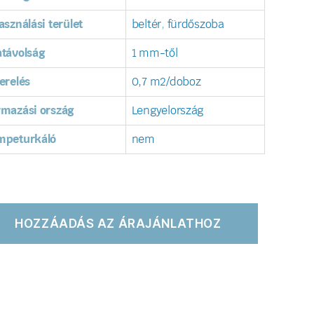
asználási terület
beltér
,
fürdőszoba
távolság
1 mm-től
erelés
0,7 m2/doboz
rmazási ország
Lengyelország
mpeturkáló
nem
HOZZÁADÁS AZ ÁRAJÁNLATHOZ