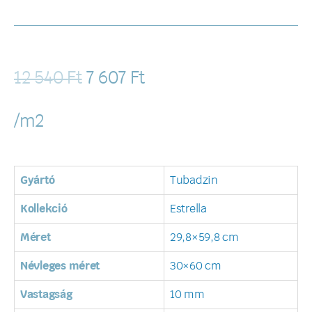
12 540
Ft
7 607
Ft
/m2
Gyártó
Tubadzin
Kollekció
Estrella
Méret
29,8×59,8 cm
Névleges méret
30×60 cm
Vastagság
10 mm