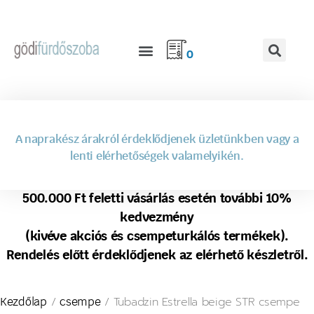
0
A naprakész árakról érdeklődjenek üzletünkben vagy a
lenti elérhetőségek valamelyikén.
500.000 Ft feletti vásárlás esetén további 10%
kedvezmény
(kivéve akciós és csempeturkálós termékek).
Rendelés előtt érdeklődjenek az elérhető készletről.
/
/ Tubadzin Estrella beige STR csempe
Kezdőlap
csempe