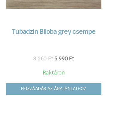
Tubadzin Biloba grey csempe
8 260
Ft
5 990
Ft
Raktáron
HOZZÁADÁS AZ ÁRAJÁNLATHOZ