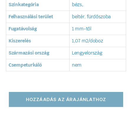
Színkategória
bézs,
Felhasználási terület
beltér
,
fürdőszoba
Fugatávolság
1 mm-től
Kiszerelés
1,07 m2/doboz
Származási ország
Lengyelország
Csempeturkáló
nem
HOZZÁADÁS AZ ÁRAJÁNLATHOZ