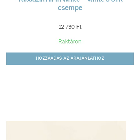
csempe
12 730
Ft
Raktáron
HOZZÁADÁS AZ ÁRAJÁNLATHOZ