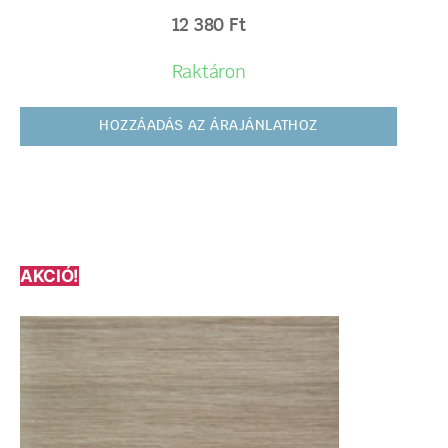
12 380
Ft
Raktáron
HOZZÁADÁS AZ ÁRAJÁNLATHOZ
AKCIÓ!