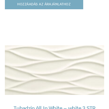
HOZZÁADÁS AZ ÁRAJÁNLATHOZ
Tubadzin All In White – white 3 STR