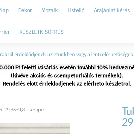
őlap
Dekor
Mozaik
Listelló
Árajánlat kérés
rrier
KÉSZLETKISÖPRÉS
rakról érdeklődjenek üzletünkben vagy a lenti elérhetőségek
0.000 Ft feletti vásárlás esetén további 10% kedvezm
(kivéve akciós és csempeturkálós termékek).
Rendelés előtt érdeklődjenek az elérhető készletről.
Tu
TR 29,8×59,8 csempe
29