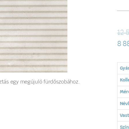
12 
8 8
Gyá
Koll
asztás egy megújuló fürdőszobához.
Mér
Név
Vas
Szín