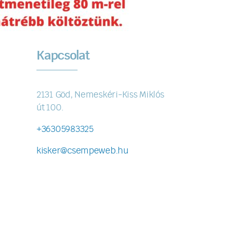
Kapcsolat
2131 Göd, Nemeskéri-Kiss Miklós
út 100.
+36305983325
kisker@csempeweb.hu