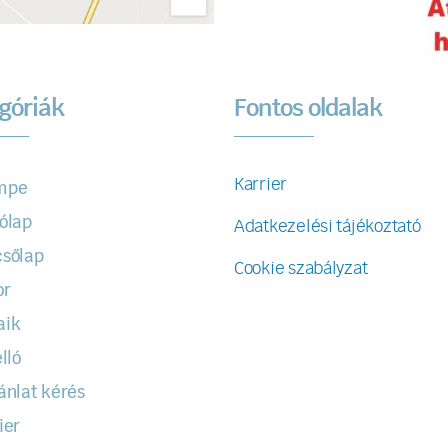
góriák
Fontos oldalak
Karrier
mpe
ólap
Adatkezelési tájékoztató
sőlap
Cookie szabályzat
or
aik
lló
ánlat kérés
ier