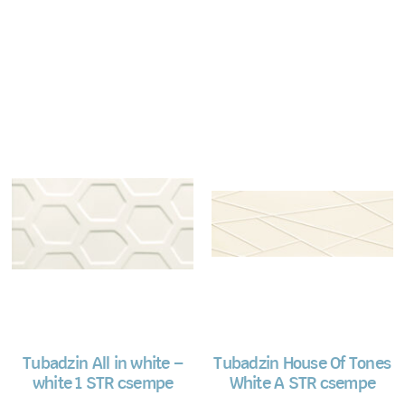
Tubadzin All in white –
Tubadzin House Of Tones
white 1 STR csempe
White A STR csempe