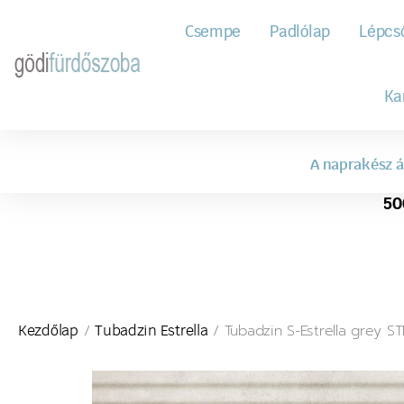
Csempe
Padlólap
Lépcs
Ka
A naprakész á
50
/
/ Tubadzin S-Estrella grey S
Kezdőlap
Tubadzin Estrella