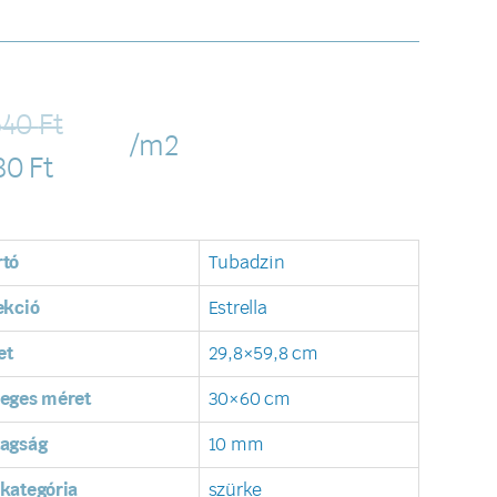
540
Ft
/m2
80
Ft
rtó
Tubadzin
ekció
Estrella
et
29,8×59,8 cm
leges méret
30×60 cm
tagság
10 mm
kategória
szürke