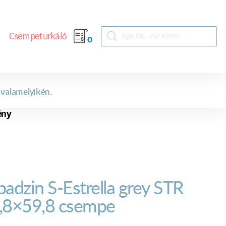
Csempeturkáló
0
 valamelyikén.
ény
badzin S-Estrella grey STR
,8×59,8 csempe