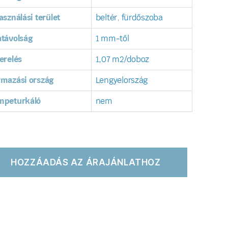
asználási terület
beltér
,
fürdőszoba
távolság
1 mm-től
erelés
1,07 m2/doboz
rmazási ország
Lengyelország
mpeturkáló
nem
HOZZÁADÁS AZ ÁRAJÁNLATHOZ