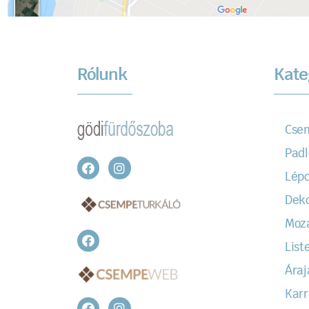
Rólunk
Kate
Cse
Padl
Lépc
Dek
Moz
Liste
Áraj
Karr