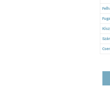
Felh
Fuga
Kisz
Szá
Cse