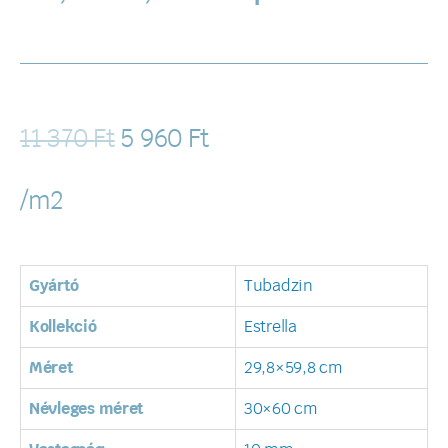
11 370
Ft
5 960
Ft
/m2
Gyártó
Tubadzin
Kollekció
Estrella
Méret
29,8×59,8 cm
Névleges méret
30×60 cm