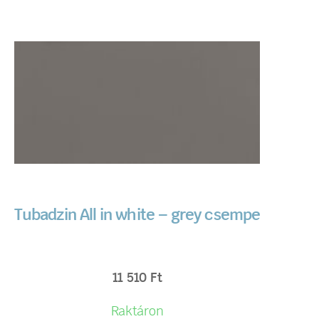
Tubadzin All in white – grey csempe
11 510
Ft
Raktáron