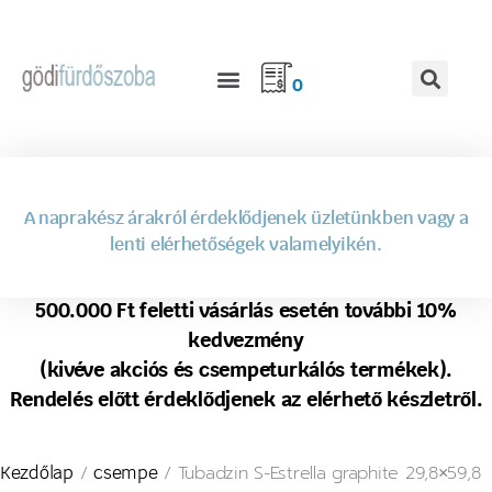
0
A naprakész árakról érdeklődjenek üzletünkben vagy a
lenti elérhetőségek valamelyikén.
500.000 Ft feletti vásárlás esetén további 10%
kedvezmény
(kivéve akciós és csempeturkálós termékek).
Rendelés előtt érdeklődjenek az elérhető készletről.
/
/ Tubadzin S-Estrella graphite 29,8×59,8
Kezdőlap
csempe