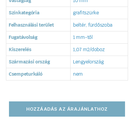
Vastagság
10 mm
Színkategória
grafitszürke
Felhasználási terület
beltér
,
fürdőszoba
Fugatávolság
1 mm-től
Kiszerelés
1,07 m2/doboz
Származási ország
Lengyelország
Csempeturkáló
nem
HOZZÁADÁS AZ ÁRAJÁNLATHOZ