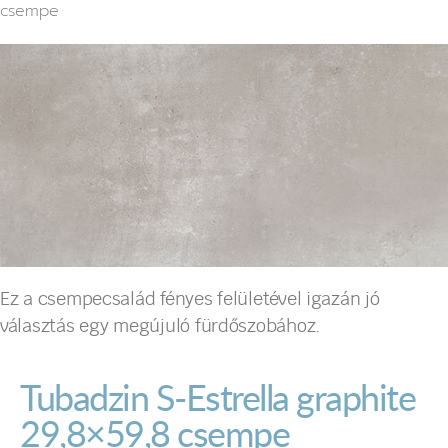
csempe
Ez a csempecsalád fényes felületével igazán jó
választás egy megújuló fürdőszobához.
Tubadzin S-Estrella graphite
29,8×59,8 csempe