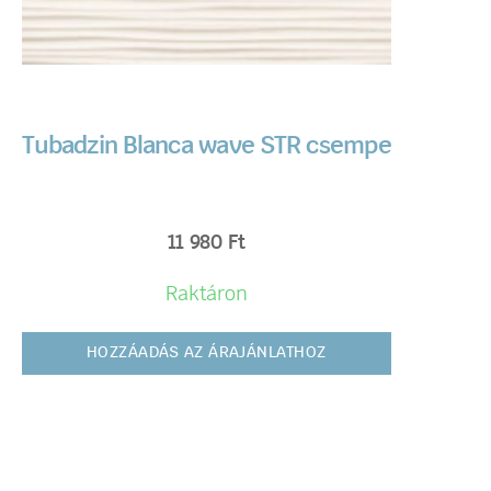
Tubadzin Blanca wave STR csempe
11 980
Ft
Raktáron
HOZZÁADÁS AZ ÁRAJÁNLATHOZ