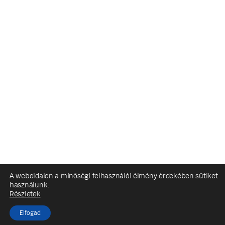
A weboldalon a minőségi felhasználói élmény érdekében sütiket
használunk.
Részletek
Elfogad