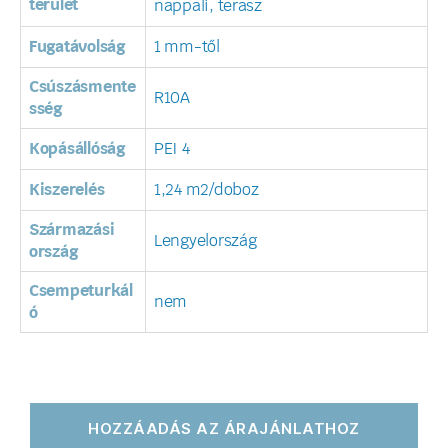
terület
nappali, terasz
Fugatávolság
1 mm-től
Csúszásmente
R10A
sség
Kopásállóság
PEI 4
Kiszerelés
1,24 m2/doboz
Származási
Lengyelország
ország
Csempeturkál
nem
ó
HOZZÁADÁS AZ ÁRAJÁNLATHOZ