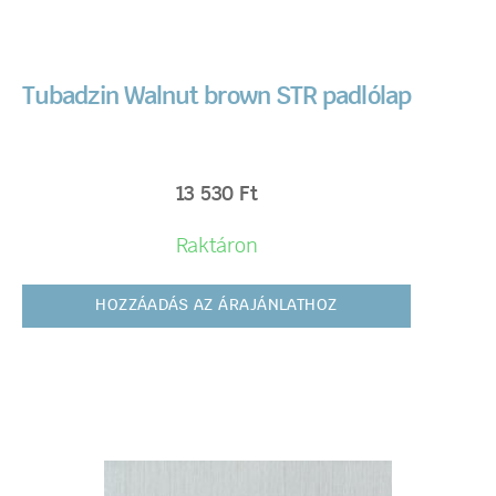
Tubadzin Walnut brown STR padlólap
13 530
Ft
Raktáron
HOZZÁADÁS AZ ÁRAJÁNLATHOZ