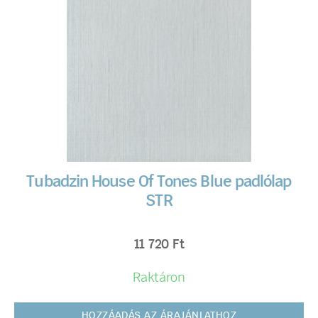
Tubadzin House Of Tones Blue padlólap
STR
11 720
Ft
Raktáron
HOZZÁADÁS AZ ÁRAJÁNLATHOZ