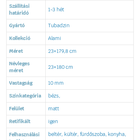
Szállítási
1-3 hét
határidó
Gyártó
Tubadzin
Kollekció
Alami
Méret
23×179,8 cm
Névleges
23×180 cm
méret
Vastagság
10 mm
Színkategória
bézs,
Felület
matt
Retifikált
igen
beltér, kültér, fürdőszoba, konyha,
Felhasználási