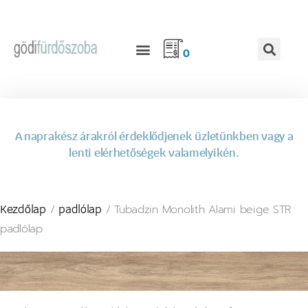
0
A naprakész árakról érdeklődjenek üzletünkben vagy a
lenti elérhetőségek valamelyikén.
/
/ Tubadzin Monolith Alami beige STR
Kezdőlap
padlólap
padlólap