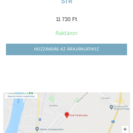
STR
11 720
Ft
Raktáron
HOZZÁADÁS AZ ÁRAJÁNLATHOZ