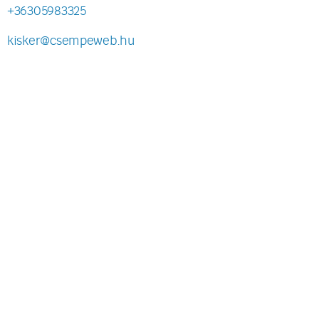
+36305983325
kisker@csempeweb.hu