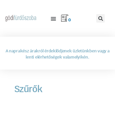
0
A naprakész árakról érdeklődjenek üzletünkben vagy a
lenti elérhetőségek valamelyikén.
Szűrők