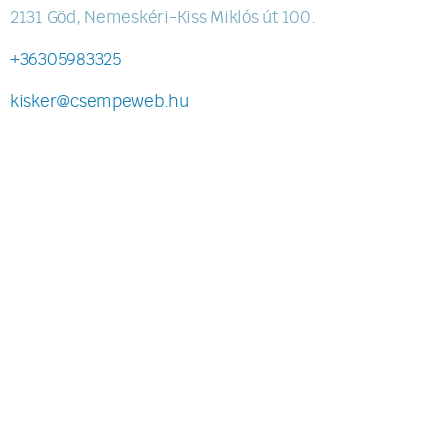
2131 Göd, Nemeskéri-Kiss Miklós út 100.
+36305983325
kisker@csempeweb.hu