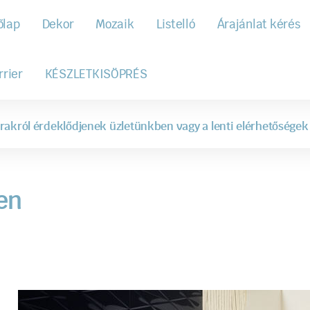
őlap
Dekor
Mozaik
Listelló
Árajánlat kérés
rrier
KÉSZLETKISÖPRÉS
rakról érdeklődjenek üzletünkben vagy a lenti elérhetőségek
en