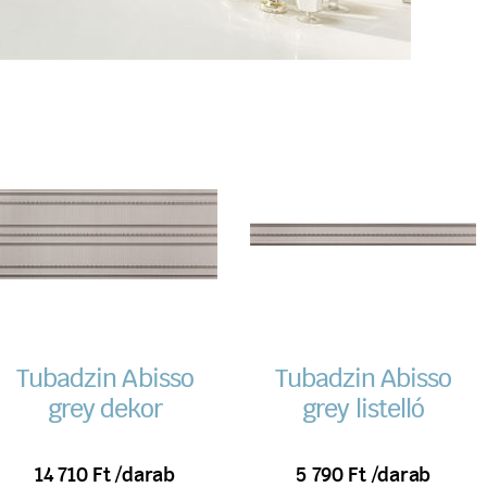
Tubadzin Abisso
Tubadzin Abisso
grey dekor
grey listelló
14 710
Ft
/darab
5 790
Ft
/darab