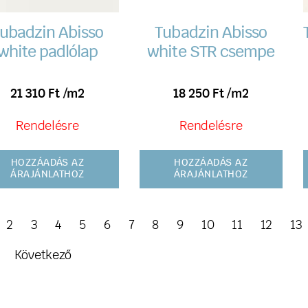
ubadzin Abisso
Tubadzin Abisso
white padlólap
white STR csempe
21 310
Ft
/m2
18 250
Ft
/m2
Rendelésre
Rendelésre
HOZZÁADÁS AZ
HOZZÁADÁS AZ
ÁRAJÁNLATHOZ
ÁRAJÁNLATHOZ
2
3
4
5
6
7
8
9
10
11
12
13
Következő