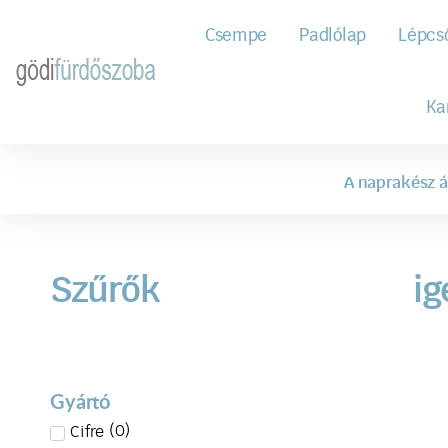
Csempe
Padlólap
Lépcs
Ka
A naprakész á
Szűrők
ig
Gyártó
(
0
)
Cifre