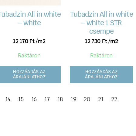
Tubadzin All in white
Tubadzin All in white
– white
– white 1 STR
csempe
12 170
Ft
/m2
12 730
Ft
/m2
Raktáron
Raktáron
HOZZÁADÁS AZ
HOZZÁADÁS AZ
ÁRAJÁNLATHOZ
ÁRAJÁNLATHOZ
14
15
16
17
18
19
20
21
22