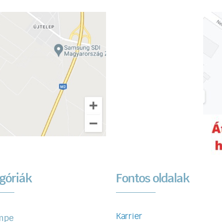
góriák
Fontos oldalak
Karrier
mpe