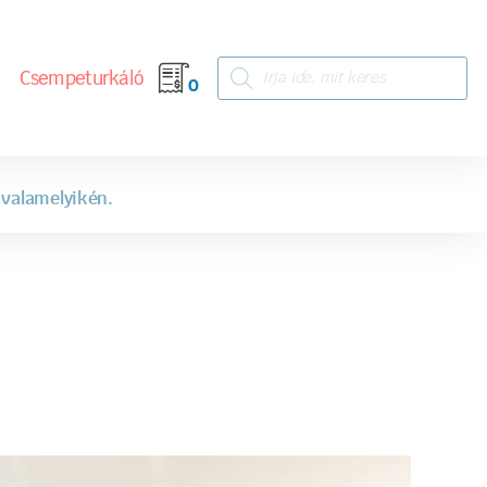
Csempeturkáló
0
 valamelyikén.