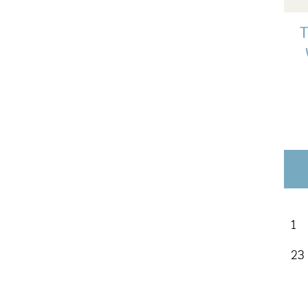
T
1
23