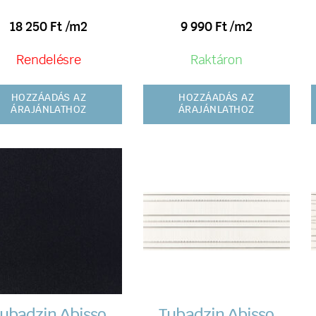
18 250
Ft
/m2
9 990
Ft
/m2
Rendelésre
Raktáron
HOZZÁADÁS AZ
HOZZÁADÁS AZ
ÁRAJÁNLATHOZ
ÁRAJÁNLATHOZ
ubadzin Abisso
Tubadzin Abisso