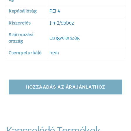
Kopásállóság
PEI 4
Kiszerelés
1 m2/doboz
Származási
Lengyelország
ország
Csempeturkáló
nem
HOZZÁADÁS AZ ÁRAJÁNLATHOZ