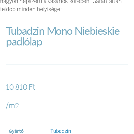
nagyon népszerű a vásárlók körében. Garantáltan
feldob minden helyiséget.
Tubadzin Mono Niebieskie
padlólap
10 810
Ft
/m2
Gyártó
Tubadzin