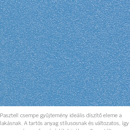
Pasztell csempe gyűjtemény ideális díszítő eleme a
lakásnak. A tartós anyag stílusosnak és változatos, így