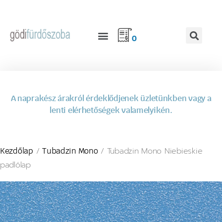
0
A naprakész árakról érdeklődjenek üzletünkben vagy a
lenti elérhetőségek valamelyikén.
/
/ Tubadzin Mono Niebieskie
Kezdőlap
Tubadzin Mono
padlólap