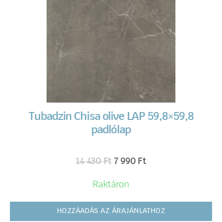
Tubadzin Chisa olive LAP 59,8×59,8
padlólap
14 430
Ft
7 990
Ft
Raktáron
HOZZÁADÁS AZ ÁRAJÁNLATHOZ