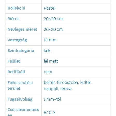
Kollekció
Pastel
Méret
20×20 cm
Névleges méret
20×20 cm
Vastagság
10 mm
Színkategória
kék
Felület
fél matt
Retifikált
nem
beltér
,
fürdőszoba
,
kültér
,
Felhasználási
terület
nappali
,
terasz
Fugatávolság
1 mm-től
Csúszásmentess
R 10 A
ég