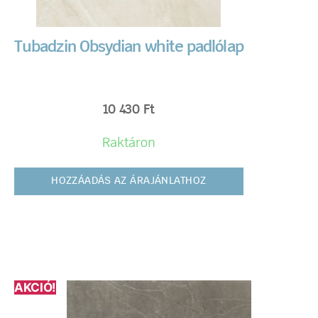
Tubadzin Obsydian white padlólap
10 430
Ft
Raktáron
HOZZÁADÁS AZ ÁRAJÁNLATHOZ
AKCIÓ!