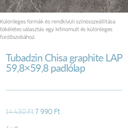
Különleges formák és rendkívüli színösszeállítása
tökéletes választás egy kifinomult és különleges
fürdőszobához.
Tubadzin Chisa graphite LAP
59,8×59,8 padlólap
14 430
Ft
7 990
Ft