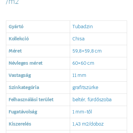
/m2
Gyártó
Tubadzin
Kollekció
Chisa
Méret
59,8×59,8 cm
Névleges méret
60×60 cm
Vastagság
11 mm
Színkategória
grafitszürke
Felhasználási terület
beltér
,
fürdőszoba
Fugatávolság
1 mm-től
Kiszerelés
1,43 m2/doboz