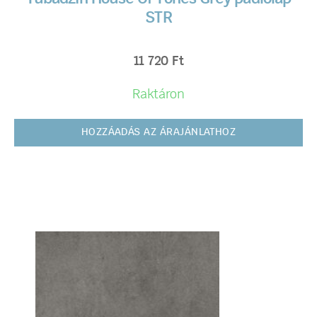
STR
11 720
Ft
Raktáron
HOZZÁADÁS AZ ÁRAJÁNLATHOZ