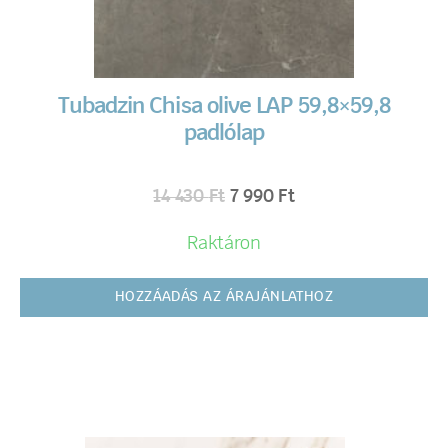
Tubadzin Chisa olive LAP 59,8×59,8
padlólap
14 430
Ft
7 990
Ft
Raktáron
HOZZÁADÁS AZ ÁRAJÁNLATHOZ