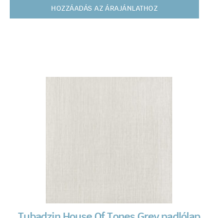
HOZZÁADÁS AZ ÁRAJÁNLATHOZ
Tubadzin House Of Tones Grey padlólap