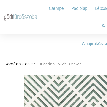
Csempe
Padlólap
Lépcs
Ka
A naprakész á
/
/ Tubadzin Touch 3 dekor
Kezdőlap
dekor