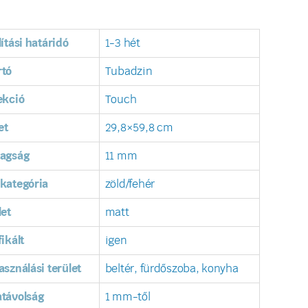
lítási határidó
1-3 hét
rtó
Tubadzin
ekció
Touch
et
29,8×59,8 cm
tagság
11 mm
kategória
zöld/fehér
let
matt
fikált
igen
asználási terület
beltér, fürdőszoba, konyha
távolság
1 mm-től