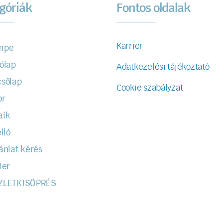
góriák
Fontos oldalak
Karrier
mpe
ólap
Adatkezelési tájékoztató
sőlap
Cookie szabályzat
or
aik
lló
ánlat kérés
ier
ZLETKISÖPRÉS