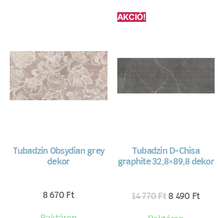
AKCIÓ!
Tubadzin Obsydian grey
Tubadzin D-Chisa
dekor
graphite 32,8×89,8 dekor
8 670
Ft
14 770
Ft
8 490
Ft