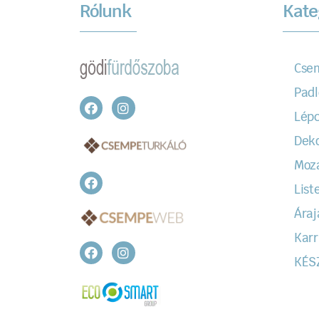
Rólunk
Kate
Cse
Padl
Lépc
Dek
Moz
Liste
Áraj
Karr
KÉS