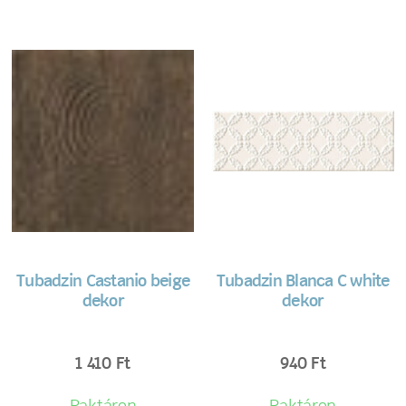
Tubadzin Castanio beige
Tubadzin Blanca C white
dekor
dekor
1 410
Ft
940
Ft