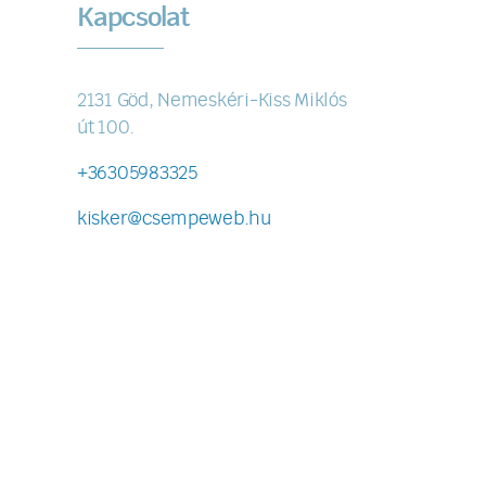
Kapcsolat
2131 Göd, Nemeskéri-Kiss Miklós
út 100.
+36305983325
kisker@csempeweb.hu