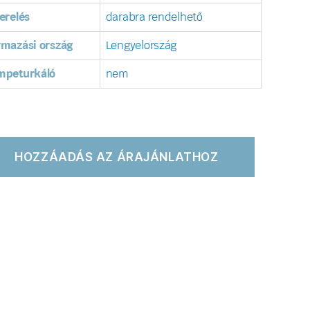
erelés
darabra rendelhető
rmazási ország
Lengyelország
mpeturkáló
nem
HOZZÁADÁS AZ ÁRAJÁNLATHOZ