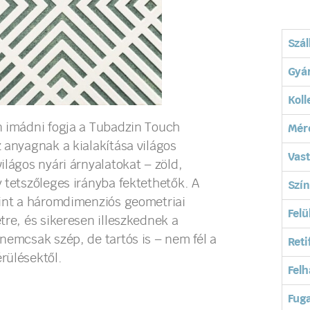
Szál
Gyá
Koll
n imádni fogja a Tubadzin Touch
Mér
 anyagnak a kialakítása világos
Vas
lágos nyári árnyalatokat – zöld,
 tetszőleges irányba fektethetők. A
Szín
mint a háromdimenziós geometriai
Felü
tre, és sikeresen illeszkednek a
nemcsak szép, de tartós is – nem fél a
Reti
rülésektől.
Felh
Fuga