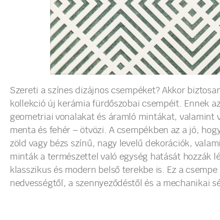
Szereti a színes dizájnos csempéket? Akkor biztosa
kollekció új kerámia fürdőszobai csempéit. Ennek az
geometriai vonalakat és áramló mintákat, valamint vi
menta és fehér – ötvözi. A csempékben az a jó, hogy
zöld vagy bézs színű, nagy levelű dekorációk, vala
minták a természettel való egység hatását hozzák lé
klasszikus és modern belső terekbe is. Ez a csempe 
nedvességtől, a szennyeződéstől és a mechanikai sé