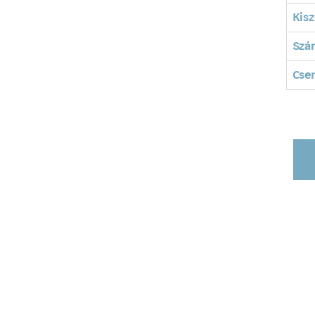
Kisz
Szá
Cse