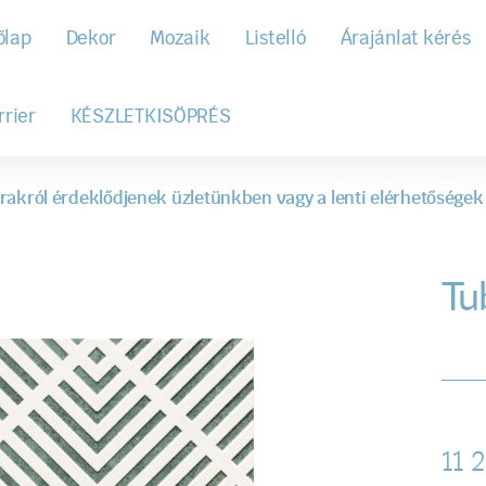
őlap
Dekor
Mozaik
Listelló
Árajánlat kérés
rrier
KÉSZLETKISÖPRÉS
rakról érdeklődjenek üzletünkben vagy a lenti elérhetőségek
Tu
11 