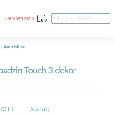
Csempeturkáló
0
 valamelyikén.
badzin Touch 3 dekor
/darab
270
Ft