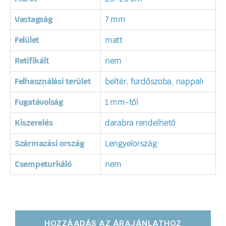
Vastagság
7 mm
Felület
matt
Retifikált
nem
Felhasználási terület
beltér
,
fürdőszoba
,
nappali
Fugatávolság
1 mm-től
Kiszerelés
darabra rendelhető
Származási ország
Lengyelország
Csempeturkáló
nem
HOZZÁADÁS AZ ÁRAJÁNLATHOZ