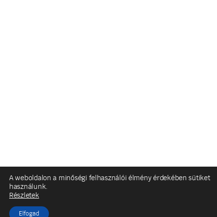
A weboldalon a minőségi felhasználói élmény érdekében sütiket
használunk.
Részletek
Elfogad