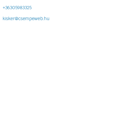
+36305983325
kisker@csempeweb.hu