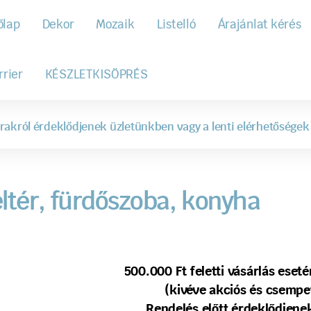
őlap
Dekor
Mozaik
Listelló
Árajánlat kérés
rrier
KÉSZLETKISÖPRÉS
rakról érdeklődjenek üzletünkben vagy a lenti elérhetőségek
ltér, fürdőszoba, konyha
500.000 Ft feletti vásárlás ese
(kivéve akciós és csempe
Rendelés előtt érdeklődjenek