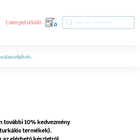
Csempeturkáló
0
 valamelyikén.
tén további 10% kedvezmény
turkálós termékek).
 az elérhető készletről.