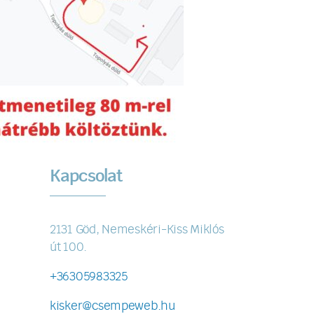
Kapcsolat
2131 Göd, Nemeskéri-Kiss Miklós
út 100.
+36305983325
kisker@csempeweb.hu