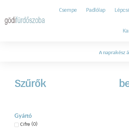
Csempe
Padlólap
Lépcs
Ka
A naprakész á
Szűrők
be
Gyártó
(
0
)
Cifre