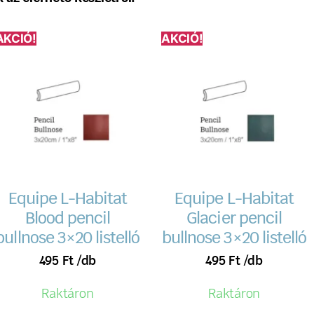
AKCIÓ!
AKCIÓ!
Equipe L-Habitat
Equipe L-Habitat
Blood pencil
Glacier pencil
bullnose 3×20 listelló
bullnose 3×20 listelló
495
Ft
/db
495
Ft
/db
Raktáron
Raktáron