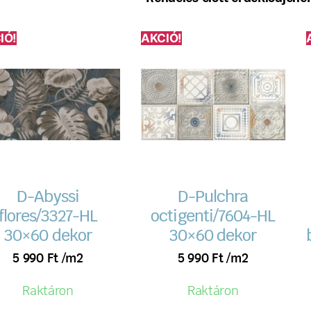
IÓ!
AKCIÓ!
D-Abyssi
D-Pulchra
flores/3327-HL
octigenti/7604-HL
30×60 dekor
30×60 dekor
5 990
Ft
/m2
5 990
Ft
/m2
Raktáron
Raktáron