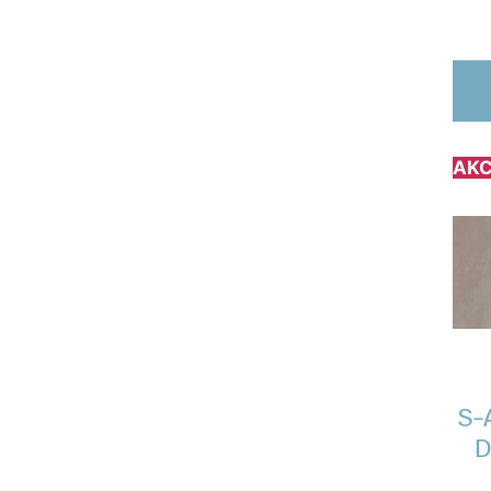
AKC
S-
D