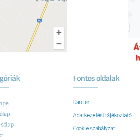
góriák
Fontos oldalak
Karrier
mpe
ólap
Adatkezelési tájékoztató
sőlap
Cookie szabályzat
or