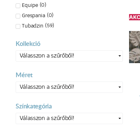
(
0
)
Equipe
(
0
)
Grespania
AKC
(
59
)
Tubadzin
Kollekció
Válasszon a szűrőből!
Méret
Válasszon a szűrőből!
Színkategória
Válasszon a szűrőből!