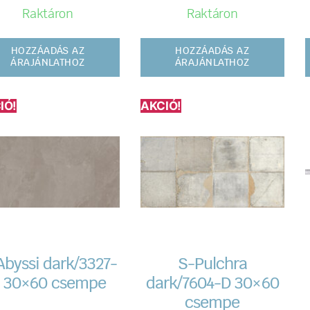
Raktáron
Raktáron
HOZZÁADÁS AZ
HOZZÁADÁS AZ
ÁRAJÁNLATHOZ
ÁRAJÁNLATHOZ
IÓ!
AKCIÓ!
Abyssi dark/3327-
S-Pulchra
 30×60 csempe
dark/7604-D 30×60
csempe