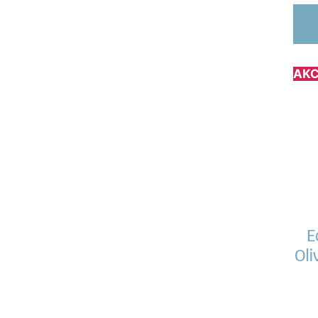
AKC
E
Oli