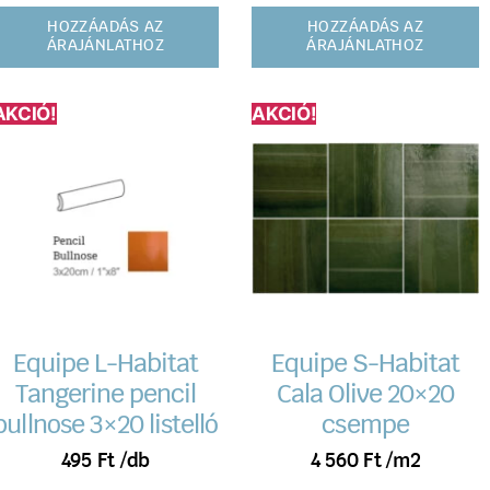
HOZZÁADÁS AZ
HOZZÁADÁS AZ
ÁRAJÁNLATHOZ
ÁRAJÁNLATHOZ
AKCIÓ!
AKCIÓ!
Equipe L-Habitat
Equipe S-Habitat
Tangerine pencil
Cala Olive 20×20
bullnose 3×20 listelló
csempe
495
Ft
/db
4 560
Ft
/m2