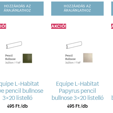
HOZZÁADÁS AZ
HOZZÁADÁS AZ
ÁRAJÁNLATHOZ
ÁRAJÁNLATHOZ
IÓ!
AKCIÓ!
quipe L-Habitat
Equipe L-Habitat
ve pencil bullnose
Papyrus pencil
3×20 listelló
bullnose 3×20 listelló
495
Ft
/db
495
Ft
/db