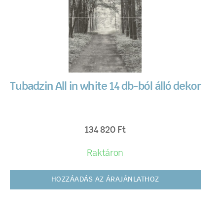
Tubadzin All in white 14 db-ból álló dekor
134 820
Ft
Raktáron
HOZZÁADÁS AZ ÁRAJÁNLATHOZ