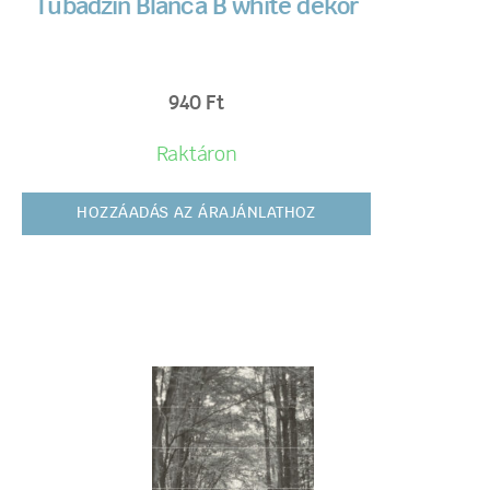
Tubadzin Blanca B white dekor
940
Ft
Raktáron
HOZZÁADÁS AZ ÁRAJÁNLATHOZ