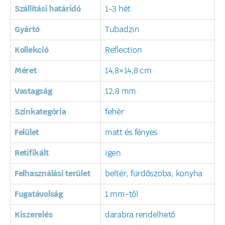
Szállítási határidó
1-3 hét
Gyártó
Tubadzin
Kollekció
Reflection
Méret
14,8×14,8 cm
Vastagság
12,8 mm
Színkategória
fehér
Felület
matt és fényes
Retifikált
igen
Felhasználási terület
beltér, fürdőszoba, konyha
Fugatávolság
1 mm-től
Kiszerelés
darabra rendelhető