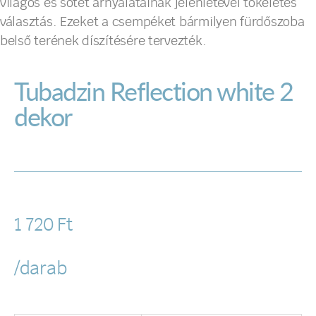
világos és sötét árnyalatainak jelenlétével tökéletes
választás. Ezeket a csempéket bármilyen fürdőszoba
belső terének díszítésére tervezték.
Tubadzin Reflection white 2
dekor
1 720
Ft
/darab