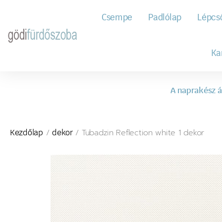
Csempe
Padlólap
Lépcs
Ka
A naprakész á
/
/ Tubadzin Reflection white 1 dekor
Kezdőlap
dekor