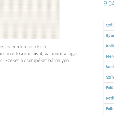
9 3
Szál
Gyá
Koll
s és eredeti kollekció
 vonaldekorációival, valamint világos
Mér
tás. Ezeket a csempéket bármilyen
Vas
Szín
Felü
Reti
Felh