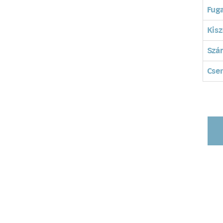
Fuga
Kisz
Szá
Cse