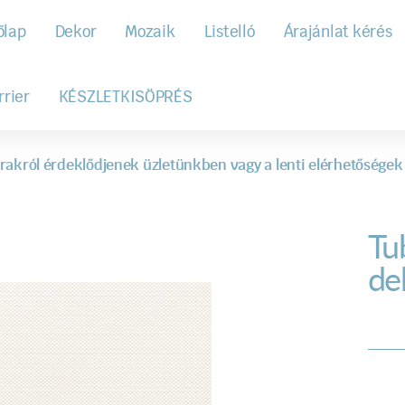
őlap
Dekor
Mozaik
Listelló
Árajánlat kérés
rrier
KÉSZLETKISÖPRÉS
rakról érdeklődjenek üzletünkben vagy a lenti elérhetőségek
Tu
de