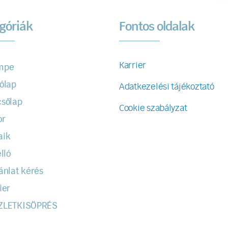
góriák
Fontos oldalak
Karrier
mpe
ólap
Adatkezelési tájékoztató
sőlap
Cookie szabályzat
or
aik
lló
ánlat kérés
ier
ZLETKISÖPRÉS