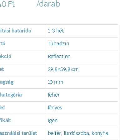
/darab
40
Ft
lítási határidó
1-3 hét
rtó
Tubadzin
ekció
Reflection
et
29,8×59,8 cm
tagság
10 mm
kategória
fehér
let
fényes
fikált
igen
asználási terület
beltér, fürdőszoba, konyha