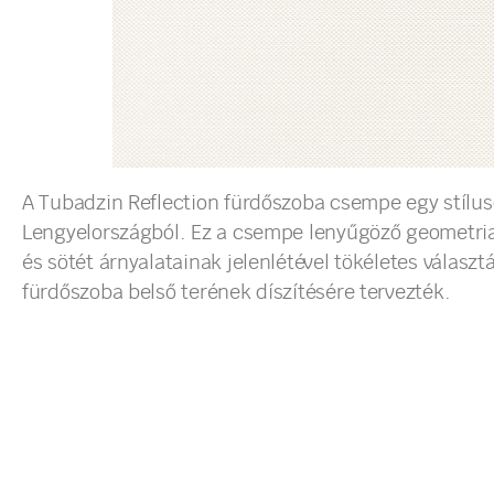
A Tubadzin Reflection fürdőszoba csempe egy stíluso
Lengyelországból. Ez a csempe lenyűgöző geometriai
és sötét árnyalatainak jelenlétével tökéletes válasz
fürdőszoba belső terének díszítésére tervezték.