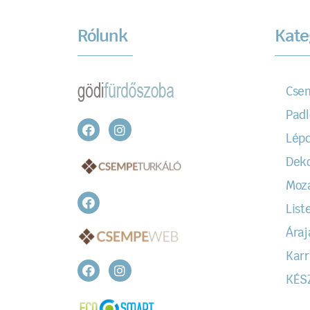
Rólunk
Kate
Cse
Padl
Lépc
Dek
Moz
Liste
Áraj
Karr
KÉS