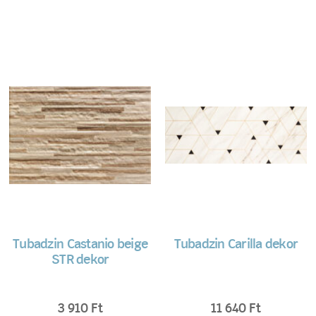
Tubadzin Castanio beige
Tubadzin Carilla dekor
STR dekor
3 910
Ft
11 640
Ft