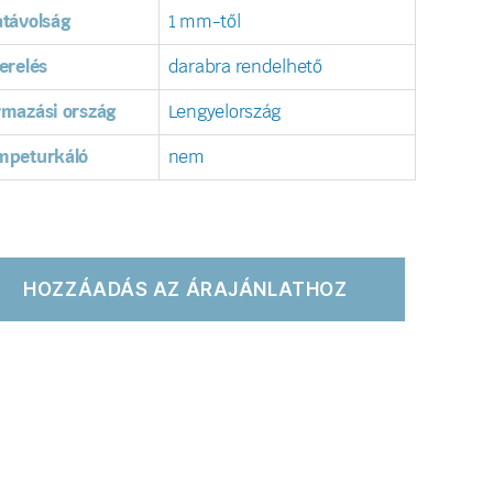
távolság
1 mm-től
erelés
darabra rendelhető
rmazási ország
Lengyelország
mpeturkáló
nem
HOZZÁADÁS AZ ÁRAJÁNLATHOZ