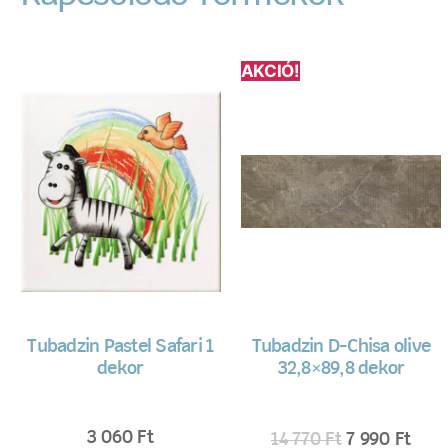
AKCIÓ!
Tubadzin Pastel Safari 1
Tubadzin D-Chisa olive
dekor
32,8×89,8 dekor
3 060
Ft
14 770
Ft
7 990
Ft