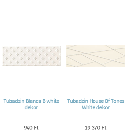
Tubadzin Blanca B white
Tubadzin House Of Tones
dekor
White dekor
940
Ft
19 370
Ft