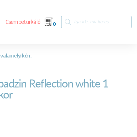
Csempeturkáló
0
 valamelyikén.
badzin Reflection white 1
kor