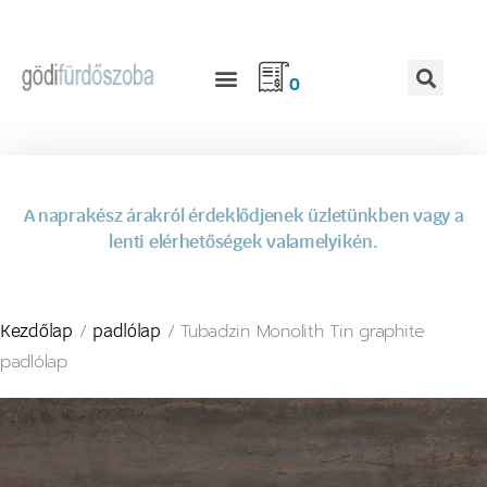
0
A naprakész árakról érdeklődjenek üzletünkben vagy a
lenti elérhetőségek valamelyikén.
/
/ Tubadzin Monolith Tin graphite
Kezdőlap
padlólap
padlólap