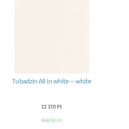
Tubadzin All in white – white
12 170
Ft
Raktáron