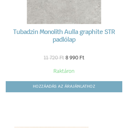
Tubadzin Monolith Aulla graphite STR
padlólap
11 720
Ft
8 990
Ft
Raktáron
HOZZÁADÁS AZ ÁRAJÁNLATHOZ