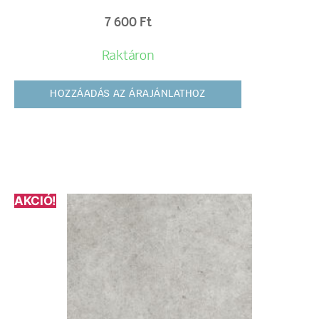
7 600
Ft
Raktáron
HOZZÁADÁS AZ ÁRAJÁNLATHOZ
AKCIÓ!