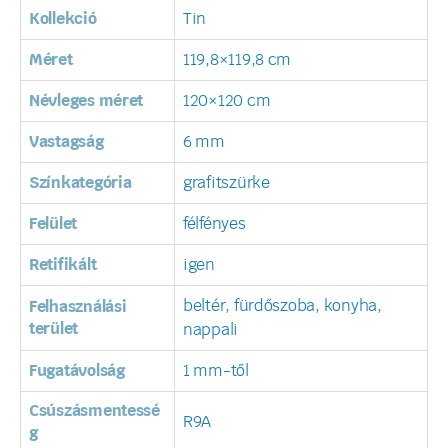
Kollekció
Tin
Méret
119,8×119,8 cm
Névleges méret
120×120 cm
Vastagság
6 mm
Színkategória
grafitszürke
Felület
félfényes
Retifikált
igen
beltér, fürdőszoba, konyha,
Felhasználási
terület
nappali
Fugatávolság
1 mm-től
Csúszásmentessé
R9A
g