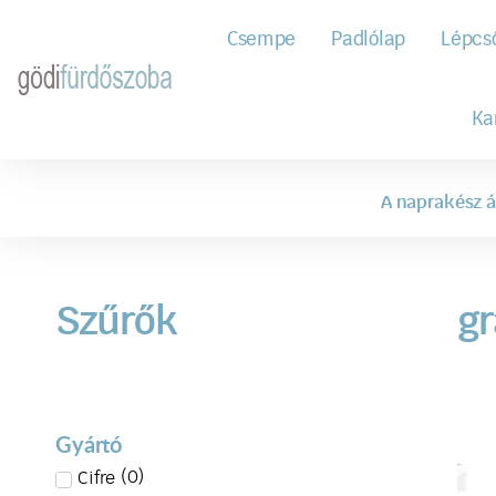
Csempe
Padlólap
Lépcs
Ka
A naprakész á
Szűrők
gr
Gyártó
(
0
)
Cifre