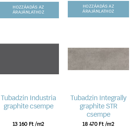
HOZZÁADÁS AZ
HOZZÁADÁS AZ
ÁRAJÁNLATHOZ
ÁRAJÁNLATHOZ
Tubadzin Industria
Tubadzin Integrally
graphite csempe
graphite STR
csempe
13 160
Ft
/m2
18 470
Ft
/m2