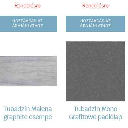
Rendelésre
Rendelésre
HOZZÁADÁS AZ
HOZZÁADÁS AZ
ÁRAJÁNLATHOZ
ÁRAJÁNLATHOZ
Tubadzin Malena
Tubadzin Mono
graphite csempe
Grafitowe padlólap