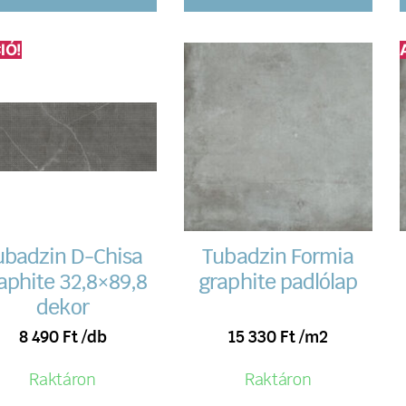
IÓ!
ubadzin D-Chisa
Tubadzin Formia
aphite 32,8×89,8
graphite padlólap
dekor
8 490
Ft
/db
15 330
Ft
/m2
Raktáron
Raktáron