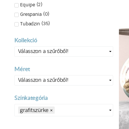
(
2
)
Equipe
(
0
)
Grespania
(
35
)
Tubadzin
Kollekció
Válasszon a szűrőből!
Méret
Válasszon a szűrőből!
Színkategória
grafitszürke
×