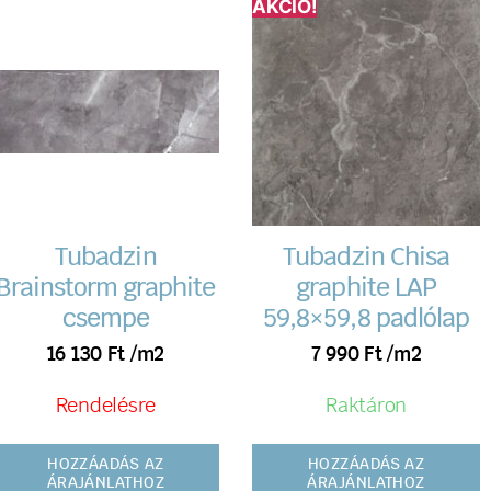
AKCIÓ!
Tubadzin
Tubadzin Chisa
Brainstorm graphite
graphite LAP
csempe
59,8×59,8 padlólap
16 130
Ft
/m2
7 990
Ft
/m2
Rendelésre
Raktáron
HOZZÁADÁS AZ
HOZZÁADÁS AZ
ÁRAJÁNLATHOZ
ÁRAJÁNLATHOZ