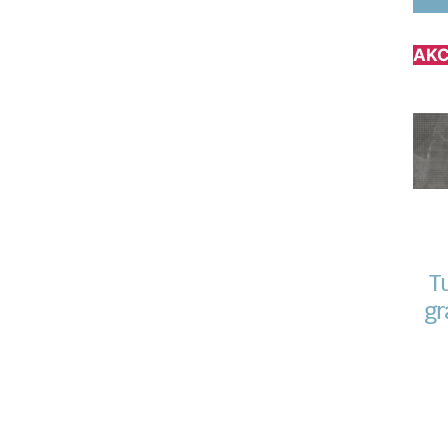
AKC
T
gr