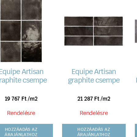
Equipe Artisan
Equipe Artisan
raphite csempe
graphite csempe
19 767
Ft
/m2
21 287
Ft
/m2
Rendelésre
Rendelésre
HOZZÁADÁS AZ
HOZZÁADÁS AZ
ÁRAJÁNLATHOZ
ÁRAJÁNLATHOZ