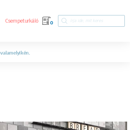
Csempeturkáló
0
 valamelyikén.