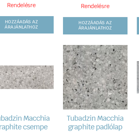
Rendelésre
Rendelésre
HOZZÁADÁS AZ
HOZZÁADÁS AZ
ÁRAJÁNLATHOZ
ÁRAJÁNLATHOZ
ubadzin Macchia
Tubadzin Macchia
raphite csempe
graphite padlólap