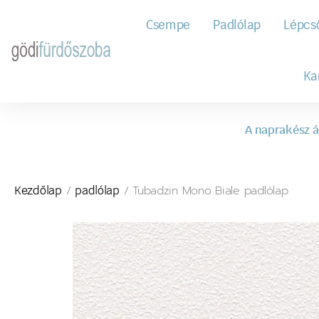
Csempe
Padlólap
Lépcs
Ka
A naprakész á
/
/ Tubadzin Mono Biale padlólap
Kezdőlap
padlólap