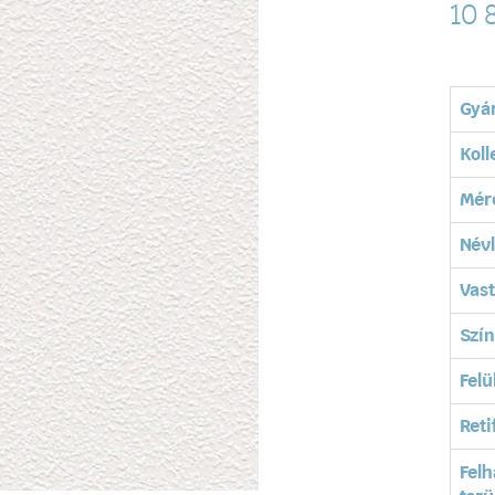
10 
Gyá
Koll
Mér
Név
Vas
Szín
Felü
Reti
Felh