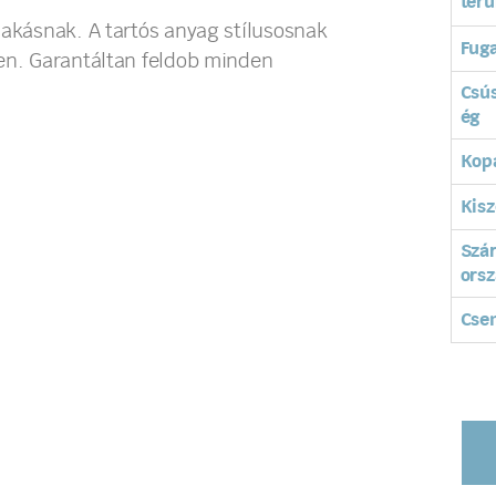
terü
lakásnak. A tartós anyag stílusosnak
Fuga
ben. Garantáltan feldob minden
Csú
ég
Kopá
Kisz
Szá
orsz
Cse