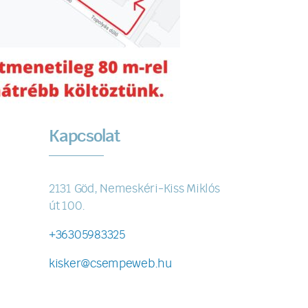
Kapcsolat
2131 Göd, Nemeskéri-Kiss Miklós
út 100.
+36305983325
kisker@csempeweb.hu