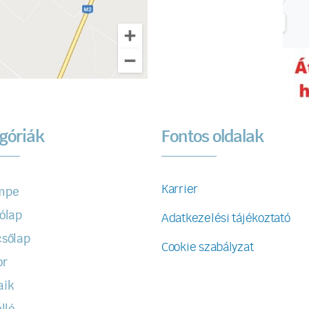
góriák
Fontos oldalak
Karrier
mpe
ólap
Adatkezelési tájékoztató
sőlap
Cookie szabályzat
or
aik