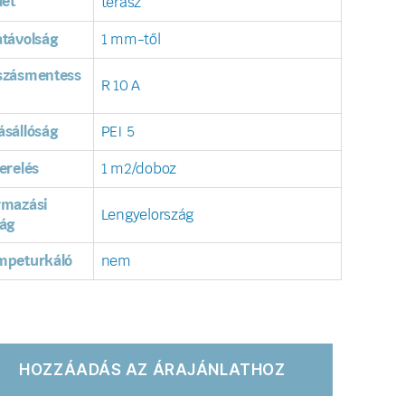
let
terasz
távolság
1 mm-től
szásmentess
R 10 A
sállóság
PEI 5
erelés
1 m2/doboz
rmazási
Lengyelország
ág
mpeturkáló
nem
HOZZÁADÁS AZ ÁRAJÁNLATHOZ