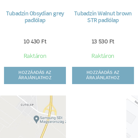
Tubadzin Obsydian grey
Tubadzin Walnut brown
padlólap
STR padlólap
10 430
Ft
13 530
Ft
Raktáron
Raktáron
HOZZÁADÁS AZ
HOZZÁADÁS AZ
ÁRAJÁNLATHOZ
ÁRAJÁNLATHOZ