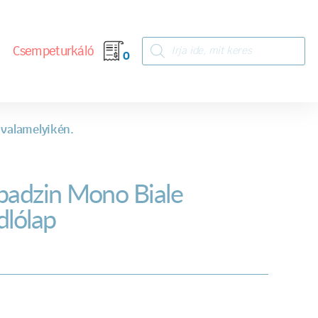
Csempeturkáló
0
 valamelyikén.
badzin Mono Biale
dlólap