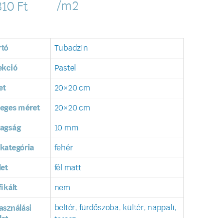
/m2
810
Ft
rtó
Tubadzin
ekció
Pastel
et
20×20 cm
leges méret
20×20 cm
tagság
10 mm
kategória
fehér
let
fél matt
fikált
nem
beltér
,
fürdőszoba
,
kültér
,
nappali
,
asználási