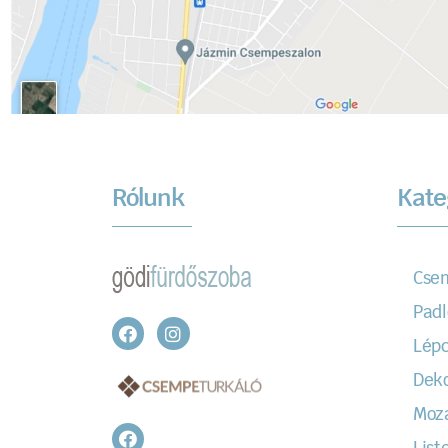
Rólunk
Kate
Cse
Padl
Lépc
Dek
Moz