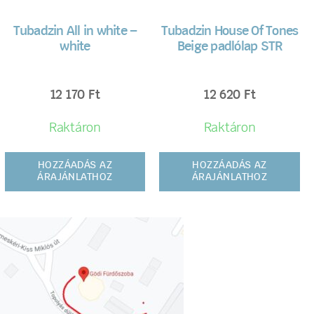
Tubadzin All in white –
Tubadzin House Of Tones
white
Beige padlólap STR
12 170
Ft
12 620
Ft
Raktáron
Raktáron
HOZZÁADÁS AZ
HOZZÁADÁS AZ
ÁRAJÁNLATHOZ
ÁRAJÁNLATHOZ