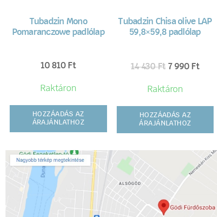
Tubadzin Mono
Tubadzin Chisa olive LAP
Pomaranczowe padlólap
59,8×59,8 padlólap
10 810
Ft
14 430
Ft
7 990
Ft
Raktáron
Raktáron
HOZZÁADÁS AZ
HOZZÁADÁS AZ
ÁRAJÁNLATHOZ
ÁRAJÁNLATHOZ