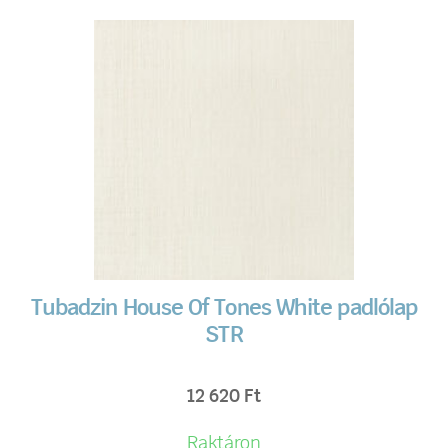
Tubadzin House Of Tones White padlólap
STR
12 620
Ft
Raktáron