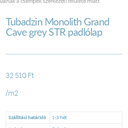
válnak a csempék szerkezeti felülete miatt.
Tubadzin Monolith Grand
Cave grey STR padlólap
32 510
Ft
/m2
Szállítási határidó
1-3 hét