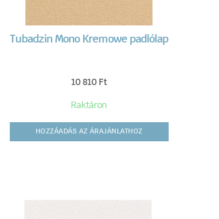
Tubadzin Mono Kremowe padlólap
10 810
Ft
Raktáron
HOZZÁADÁS AZ ÁRAJÁNLATHOZ