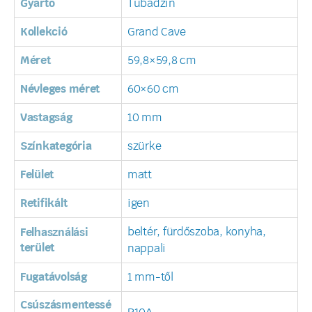
Gyártó
Tubadzin
Kollekció
Grand Cave
Méret
59,8×59,8 cm
Névleges méret
60×60 cm
Vastagság
10 mm
Színkategória
szürke
Felület
matt
Retifikált
igen
beltér, fürdőszoba, konyha,
Felhasználási
terület
nappali
Fugatávolság
1 mm-től
Csúszásmentessé