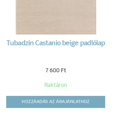
Tubadzin Castanio beige padlólap
7 600
Ft
Raktáron
HOZZÁADÁS AZ ÁRAJÁNLATHOZ