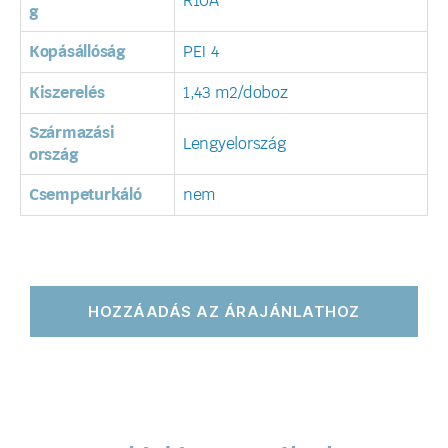
R10A
g
Kopásállóság
PEI 4
Kiszerelés
1,43 m2/doboz
Származási
Lengyelország
ország
Csempeturkáló
nem
HOZZÁADÁS AZ ÁRAJÁNLATHOZ