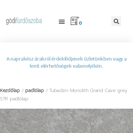
0
A naprakész árakról érdeklődjenek üzletünkben vagy a
lenti elérhetőségek valamelyikén.
/
/ Tubadzin Monolith Grand Cave grey
Kezdőlap
padlólap
STR padlólap