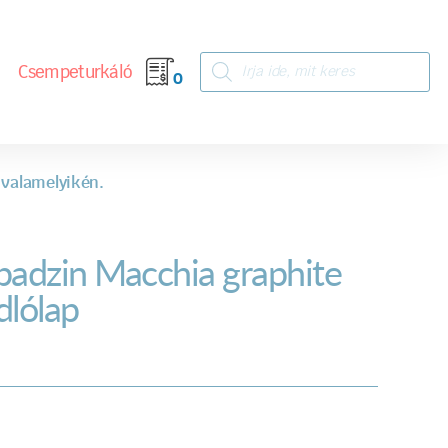
Csempeturkáló
0
 valamelyikén.
badzin Macchia graphite
dlólap