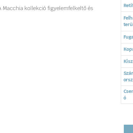
Reti
 A Macchia kollekció figyelemfelkeltő és
Felh
terü
Fuga
Kopá
Kisz
Szá
orsz
Cse
ó