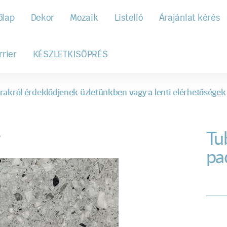
őlap
Dekor
Mozaik
Listelló
Árajánlat kérés
rrier
KÉSZLETKISÖPRÉS
rakról érdeklődjenek üzletünkben vagy a lenti elérhetőségek
Tu
p
pa