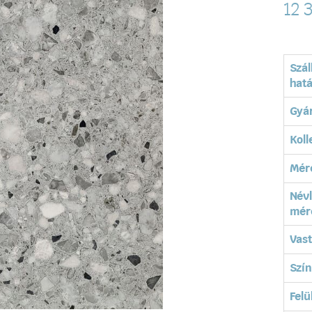
12 
Szál
hatá
Gyá
Koll
Mér
Név
mér
Vas
Szín
Felü