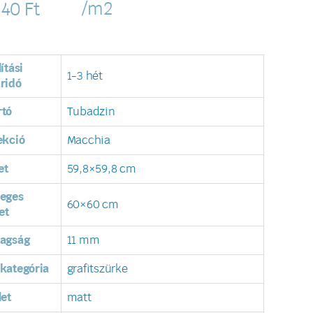
/m2
340
Ft
lítási
1-3 hét
ridó
rtó
Tubadzin
ekció
Macchia
et
59,8×59,8 cm
leges
60×60 cm
et
tagság
11 mm
kategória
grafitszürke
let
matt