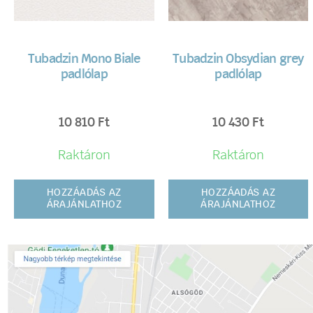
Tubadzin Mono Biale
Tubadzin Obsydian grey
padlólap
padlólap
10 810
Ft
10 430
Ft
Raktáron
Raktáron
HOZZÁADÁS AZ
HOZZÁADÁS AZ
ÁRAJÁNLATHOZ
ÁRAJÁNLATHOZ