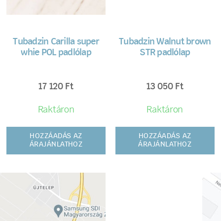
Tubadzin Carilla super
Tubadzin Walnut brown
whie POL padlólap
STR padlólap
17 120
Ft
13 050
Ft
Raktáron
Raktáron
HOZZÁADÁS AZ
HOZZÁADÁS AZ
ÁRAJÁNLATHOZ
ÁRAJÁNLATHOZ