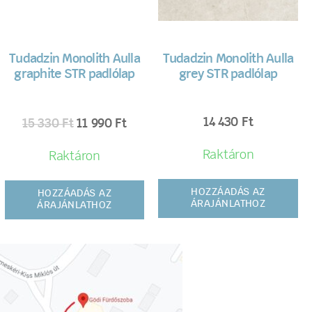
Tudadzin Monolith Aulla
Tudadzin Monolith Aulla
graphite STR padlólap
grey STR padlólap
14 430
Ft
15 330
Ft
11 990
Ft
Raktáron
Raktáron
HOZZÁADÁS AZ
HOZZÁADÁS AZ
ÁRAJÁNLATHOZ
ÁRAJÁNLATHOZ