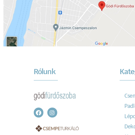
Rólunk
Kate
Cse
Padl
Lépc
Dek