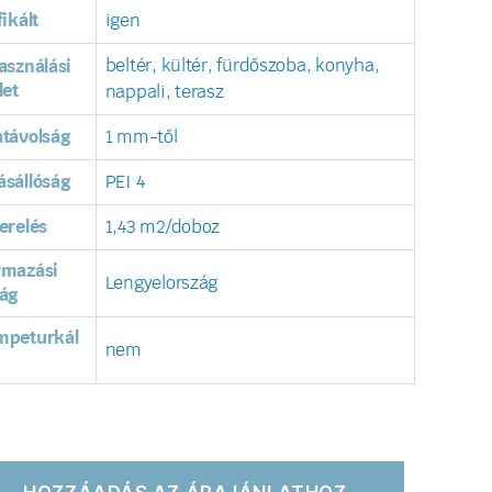
fikált
igen
beltér, kültér, fürdőszoba, konyha,
asználási
let
nappali, terasz
távolság
1 mm-től
sállóság
PEI 4
erelés
1,43 m2/doboz
rmazási
Lengyelország
ág
mpeturkál
nem