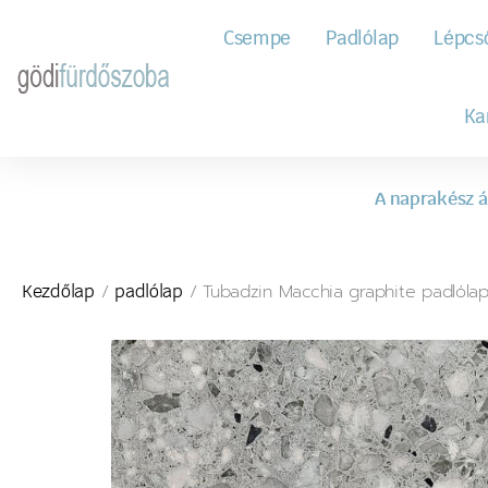
Csempe
Padlólap
Lépcs
Ka
A naprakész á
/
/ Tubadzin Macchia graphite padlóla
Kezdőlap
padlólap