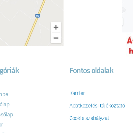
góriák
Fontos oldalak
Karrier
mpe
ólap
Adatkezelési tájékoztató
sőlap
Cookie szabályzat
or