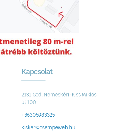
Kapcsolat
2131 Göd, Nemeskéri-Kiss Miklós
út 100.
+36305983325
kisker@csempeweb.hu