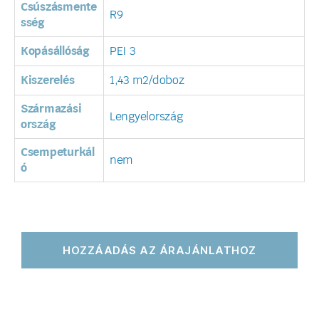
Csúszásmente
R9
sség
Kopásállóság
PEI 3
Kiszerelés
1,43 m2/doboz
Származási
Lengyelország
ország
Csempeturkál
nem
ó
HOZZÁADÁS AZ ÁRAJÁNLATHOZ