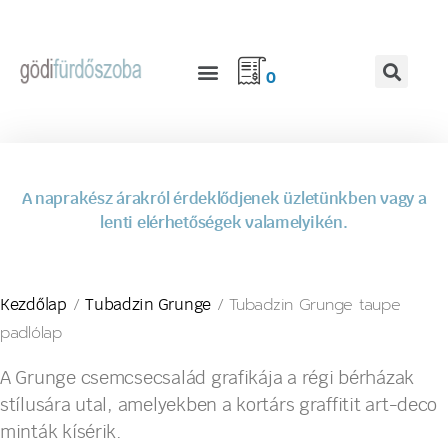
0
A naprakész árakról érdeklődjenek üzletünkben vagy a
lenti elérhetőségek valamelyikén.
/
/ Tubadzin Grunge taupe
Kezdőlap
Tubadzin Grunge
padlólap
A Grunge csemcsecsalád grafikája a régi bérházak
stílusára utal, amelyekben a kortárs graffitit art-deco
minták kísérik.