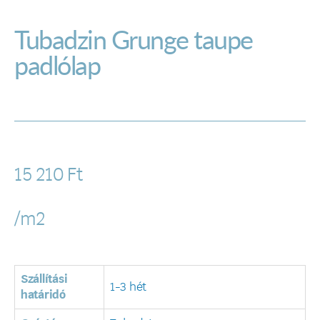
Tubadzin Grunge taupe
padlólap
15 210
Ft
/m2
Szállítási
1-3 hét
határidó