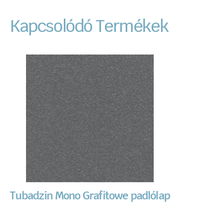
Kapcsolódó Termékek
Tubadzin Mono Grafitowe padlólap