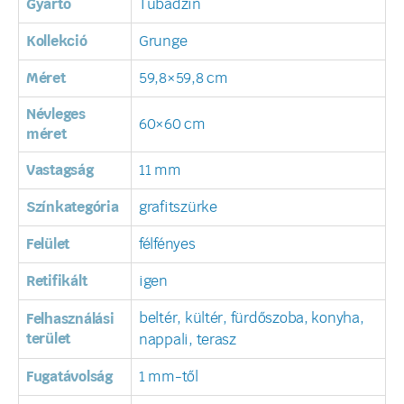
Gyártó
Tubadzin
Kollekció
Grunge
Méret
59,8×59,8 cm
Névleges
60×60 cm
méret
Vastagság
11 mm
Színkategória
grafitszürke
Felület
félfényes
Retifikált
igen
beltér, kültér, fürdőszoba, konyha,
Felhasználási
terület
nappali, terasz
Fugatávolság
1 mm-től