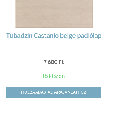
Tubadzin Castanio beige padlólap
7 600
Ft
Raktáron
HOZZÁADÁS AZ ÁRAJÁNLATHOZ