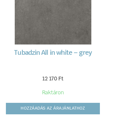
Tubadzin All in white – grey
12 170
Ft
Raktáron
HOZZÁADÁS AZ ÁRAJÁNLATHOZ