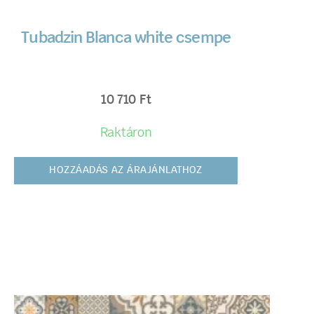
Tubadzin Blanca white csempe
10 710
Ft
Raktáron
HOZZÁADÁS AZ ÁRAJÁNLATHOZ