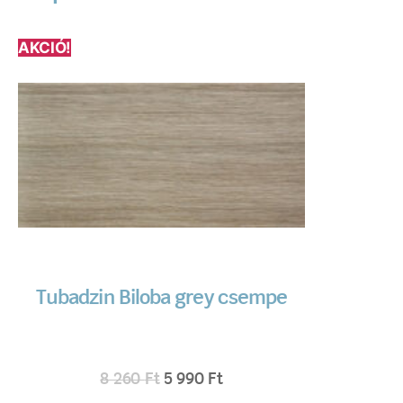
AKCIÓ!
Tubadzin Biloba grey csempe
8 260
Ft
5 990
Ft