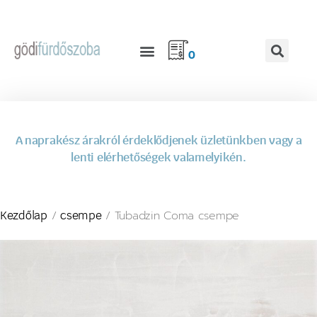
0
A naprakész árakról érdeklődjenek üzletünkben vagy a
lenti elérhetőségek valamelyikén.
/
/ Tubadzin Coma csempe
Kezdőlap
csempe