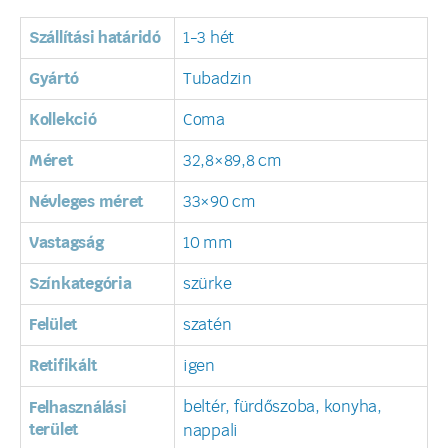
Szállítási határidó
1-3 hét
Gyártó
Tubadzin
Kollekció
Coma
Méret
32,8×89,8 cm
Névleges méret
33×90 cm
Vastagság
10 mm
Színkategória
szürke
Felület
szatén
Retifikált
igen
beltér, fürdőszoba, konyha,
Felhasználási
terület
nappali