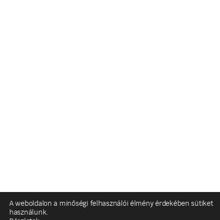
A weboldalon a minőségi felhasználói élmény érdekében sütiket
használunk.