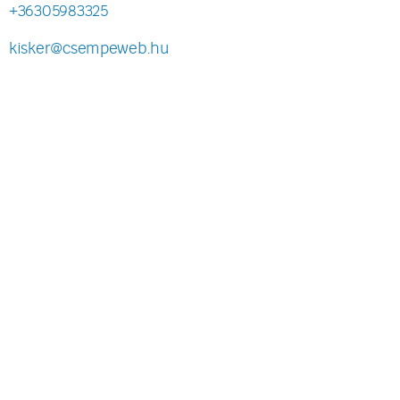
+36305983325
kisker@csempeweb.hu