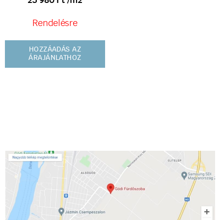
23 980
Ft
/m2
Rendelésre
HOZZÁADÁS AZ
ÁRAJÁNLATHOZ