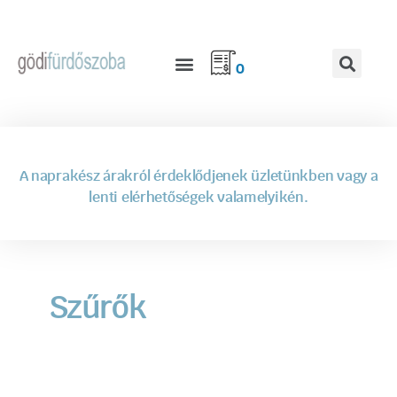
0
A naprakész árakról érdeklődjenek üzletünkben vagy a
lenti elérhetőségek valamelyikén.
Szűrők