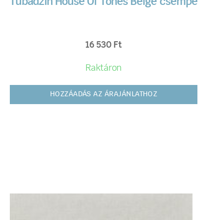
Tubadzin House Of Tones Beige csempe
16 530
Ft
Raktáron
HOZZÁADÁS AZ ÁRAJÁNLATHOZ