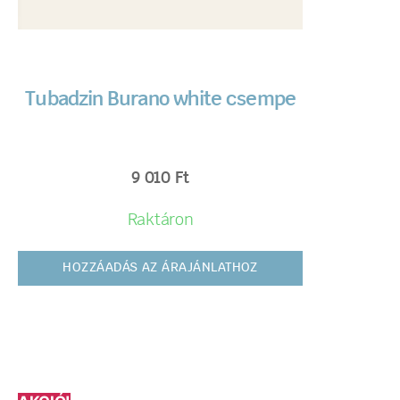
Tubadzin Burano white csempe
9 010
Ft
Raktáron
HOZZÁADÁS AZ ÁRAJÁNLATHOZ