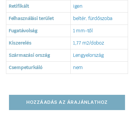
Retifikált
igen
Felhasználási terület
beltér
,
fürdőszoba
Fugatávolság
1 mm-től
Kiszerelés
1,77 m2/doboz
Származási ország
Lengyelország
Csempeturkáló
nem
HOZZÁADÁS AZ ÁRAJÁNLATHOZ