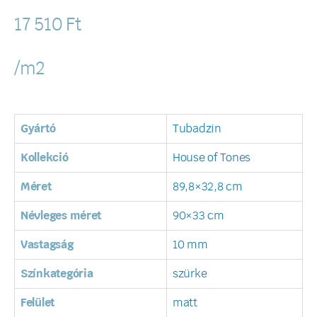
17 510
Ft
/m2
Gyártó
Tubadzin
Kollekció
House of Tones
Méret
89,8×32,8 cm
Névleges méret
90×33 cm
Vastagság
10 mm
Színkategória
szürke
Felület
matt