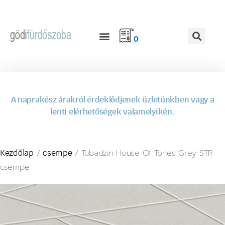
0
A naprakész árakról érdeklődjenek üzletünkben vagy a
lenti elérhetőségek valamelyikén.
/
/ Tubadzin House Of Tones Grey STR
Kezdőlap
csempe
csempe