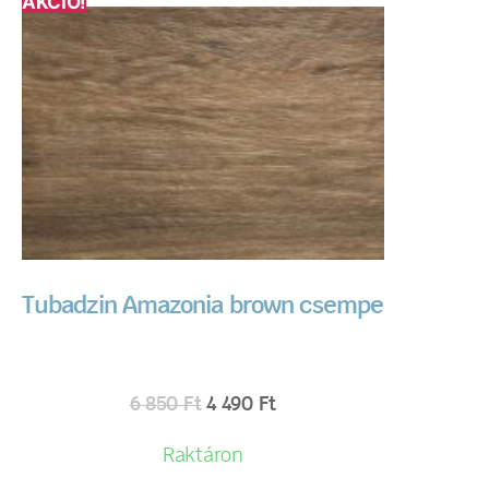
AKCIÓ!
Tubadzin Amazonia brown csempe
6 850
Ft
4 490
Ft
Raktáron