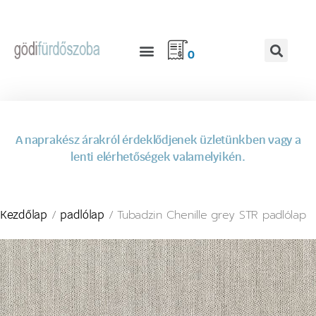
0
A naprakész árakról érdeklődjenek üzletünkben vagy a
lenti elérhetőségek valamelyikén.
/
/ Tubadzin Chenille grey STR padlólap
Kezdőlap
padlólap