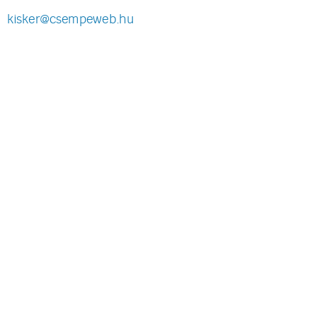
kisker@csempeweb.hu