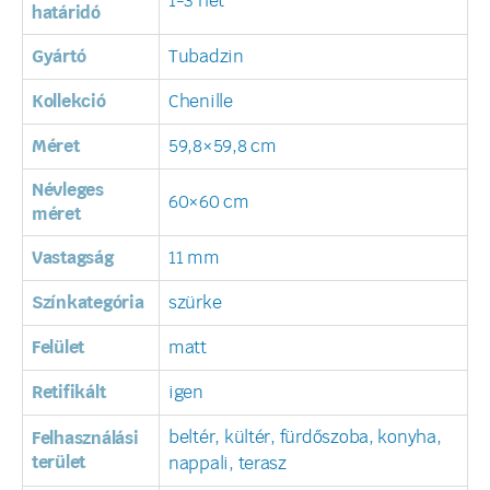
1-3 hét
határidó
Gyártó
Tubadzin
Kollekció
Chenille
Méret
59,8×59,8 cm
Névleges
60×60 cm
méret
Vastagság
11 mm
Színkategória
szürke
Felület
matt
Retifikált
igen
beltér, kültér, fürdőszoba, konyha,
Felhasználási
terület
nappali, terasz