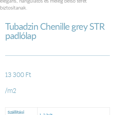
elegáns, hangulatos és meleg belső teret
biztosítanak.
Tubadzin Chenille grey STR
padlólap
13 300
Ft
/m2
Szállítási