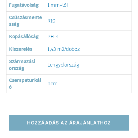
Fugatávolság
1 mm-től
Csúszásmente
R10
sség
Kopásállóság
PEI 4
Kiszerelés
1,43 m2/doboz
Származási
Lengyelország
ország
Csempeturkál
nem
ó
HOZZÁADÁS AZ ÁRAJÁNLATHOZ