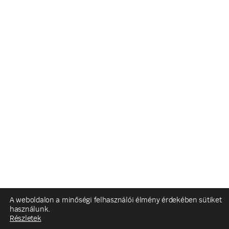
A weboldalon a minőségi felhasználói élmény érdekében sütiket
használunk.
Részletek