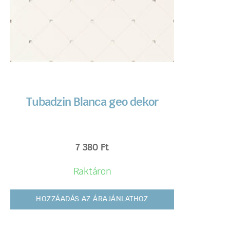
Tubadzin Blanca geo dekor
7 380
Ft
Raktáron
HOZZÁADÁS AZ ÁRAJÁNLATHOZ