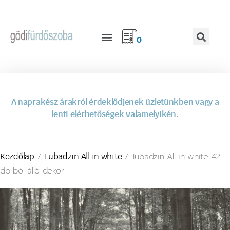
0
A naprakész árakról érdeklődjenek üzletünkben vagy a
lenti elérhetőségek valamelyikén.
/
/ Tubadzin All in white 42
Kezdőlap
Tubadzin All in white
db-ból álló dekor