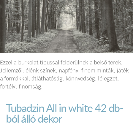
Ezzel a burkolat típussal felderülnek a belső terek.
Jellemzői: élénk színek, napfény, finom minták, játék
a formákkal, átláthatóság, könnyedség, lélegzet,
fortély, finomság.
Tubadzin All in white 42 db-
ból álló dekor