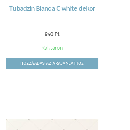
Tubadzin Blanca C white dekor
940
Ft
Raktáron
HOZZÁADÁS AZ ÁRAJÁNLATHOZ