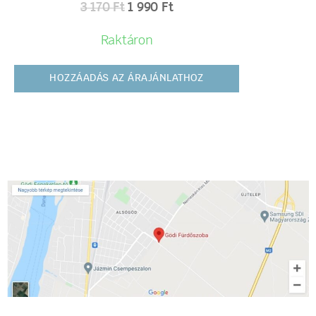
3 170
Ft
1 990
Ft
Raktáron
HOZZÁADÁS AZ ÁRAJÁNLATHOZ