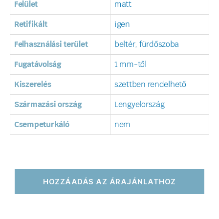
Felület
matt
Retifikált
igen
Felhasználási terület
beltér
,
fürdőszoba
Fugatávolság
1 mm-től
Kiszerelés
szettben rendelhető
Származási ország
Lengyelország
Csempeturkáló
nem
HOZZÁADÁS AZ ÁRAJÁNLATHOZ