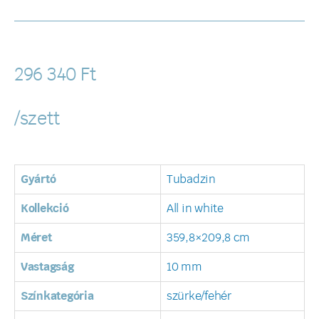
296 340
Ft
/szett
Gyártó
Tubadzin
Kollekció
All in white
Méret
359,8×209,8 cm
Vastagság
10 mm
Színkategória
szürke/fehér