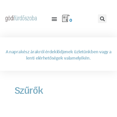
0
A naprakész árakról érdeklődjenek üzletünkben vagy a
lenti elérhetőségek valamelyikén.
Szűrők