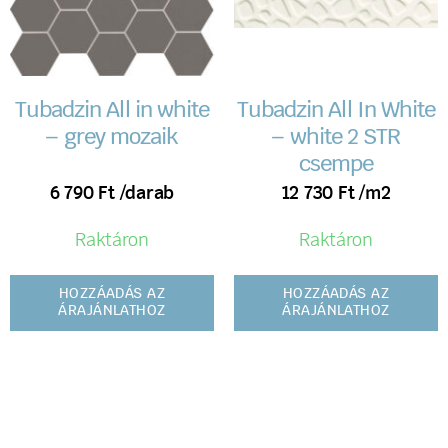
Tubadzin All in white
Tubadzin All In White
– grey mozaik
– white 2 STR
csempe
6 790
Ft
/darab
12 730
Ft
/m2
Raktáron
Raktáron
HOZZÁADÁS AZ
HOZZÁADÁS AZ
ÁRAJÁNLATHOZ
ÁRAJÁNLATHOZ