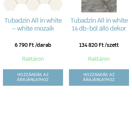
Tubadzin All in white
Tubadzin All in white
– white mozaik
14 db-ból álló dekor
6 790
Ft
/darab
134 820
Ft
/szett
Raktáron
Raktáron
HOZZÁADÁS AZ
HOZZÁADÁS AZ
ÁRAJÁNLATHOZ
ÁRAJÁNLATHOZ