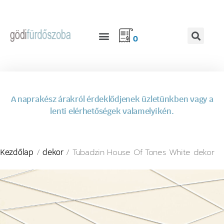
0
A naprakész árakról érdeklődjenek üzletünkben vagy a
lenti elérhetőségek valamelyikén.
/
/ Tubadzin House Of Tones White dekor
Kezdőlap
dekor