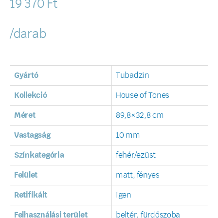
19 370
Ft
/darab
Gyártó
Tubadzin
Kollekció
House of Tones
Méret
89,8×32,8 cm
Vastagság
10 mm
Színkategória
fehér/ezüst
Felület
matt, fényes
Retifikált
igen
Felhasználási terület
beltér
,
fürdőszoba