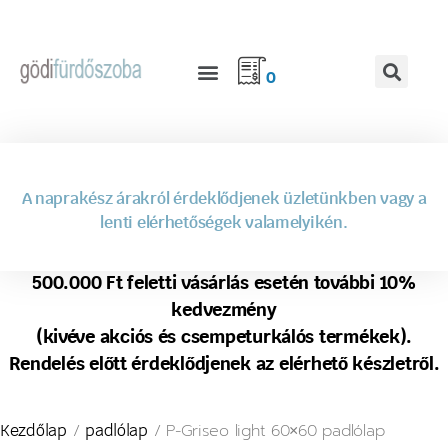
0
A naprakész árakról érdeklődjenek üzletünkben vagy a
lenti elérhetőségek valamelyikén.
500.000 Ft feletti vásárlás esetén további 10%
kedvezmény
(kivéve akciós és csempeturkálós termékek).
Rendelés előtt érdeklődjenek az elérhető készletről.
/
/ P-Griseo light 60×60 padlólap
Kezdőlap
padlólap