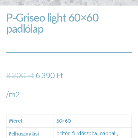
P-Griseo light 60×60
padlólap
8 300
Ft
6 390
Ft
/m2
Méret
60×60
beltér, fürdőszoba, nappali,
Felhasználási