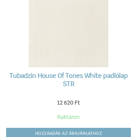
Tubadzin House Of Tones White padlólap
STR
12 620
Ft
Raktáron
HOZZÁADÁS AZ ÁRAJÁNLATHOZ