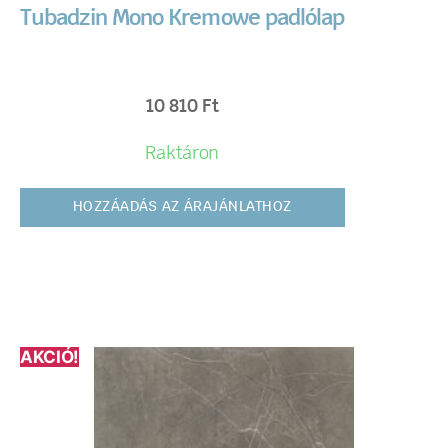
Tubadzin Mono Kremowe padlólap
10 810
Ft
Raktáron
HOZZÁADÁS AZ ÁRAJÁNLATHOZ
AKCIÓ!