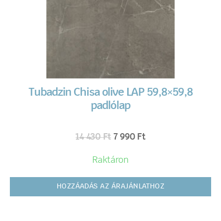
Tubadzin Chisa olive LAP 59,8×59,8
padlólap
14 430
Ft
7 990
Ft
Raktáron
HOZZÁADÁS AZ ÁRAJÁNLATHOZ