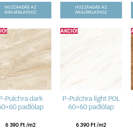
HOZZÁADÁS AZ
HOZZÁADÁS AZ
ÁRAJÁNLATHOZ
ÁRAJÁNLATHOZ
IÓ!
AKCIÓ!
P-Pulchra dark
P-Pulchra light POL
60×60 padlólap
60×60 padlólap
6 390
Ft
/m2
6 390
Ft
/m2