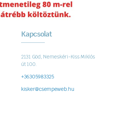
Kapcsolat
2131 Göd, Nemeskéri-Kiss Miklós
út 100.
+36305983325
kisker@csempeweb.hu