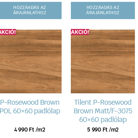
HOZZÁADÁS AZ
HOZZÁADÁS AZ
ÁRAJÁNLATHOZ
ÁRAJÁNLATHOZ
AKCIÓ!
AKCIÓ!
P-Rosewood Brown
Tilent P-Rosewood
POL 60×60 padlólap
Brown Matt/F-3075
60×60 padlólap
4 990
Ft
/m2
5 990
Ft
/m2