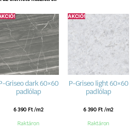
AKCIÓ!
AKCIÓ!
P-Griseo dark 60×60
P-Griseo light 60×60
padlólap
padlólap
6 390
Ft
/m2
6 390
Ft
/m2
Raktáron
Raktáron