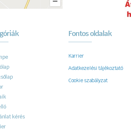
góriák
Fontos oldalak
Karrier
mpe
ólap
Adatkezelési tájékoztató
sőlap
Cookie szabályzat
or
aik
lló
ánlat kérés
ier