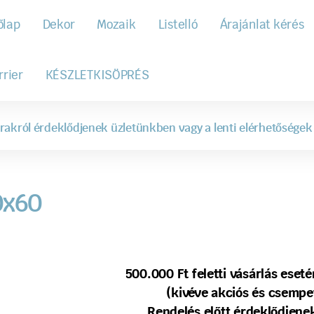
őlap
Dekor
Mozaik
Listelló
Árajánlat kérés
rrier
KÉSZLETKISÖPRÉS
rakról érdeklődjenek üzletünkben vagy a lenti elérhetőségek
0x60
500.000 Ft feletti vásárlás ese
(kivéve akciós és csempe
Rendelés előtt érdeklődjenek