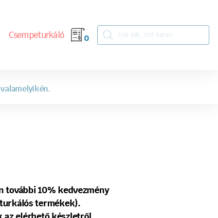
Csempeturkáló
0
 valamelyikén.
tén további 10% kedvezmény
turkálós termékek).
 az elérhető készletről.