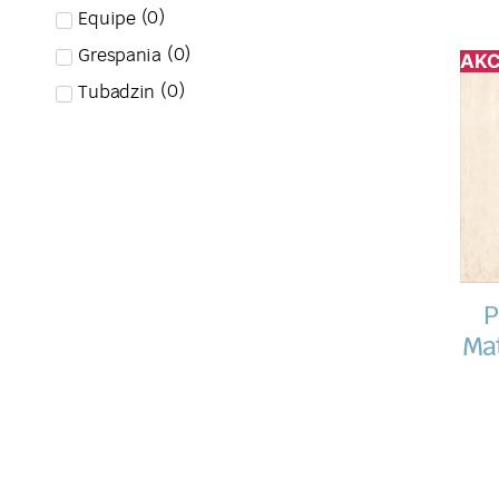
(
0
)
Equipe
(
0
)
Grespania
AKC
(
0
)
Tubadzin
P
Mat