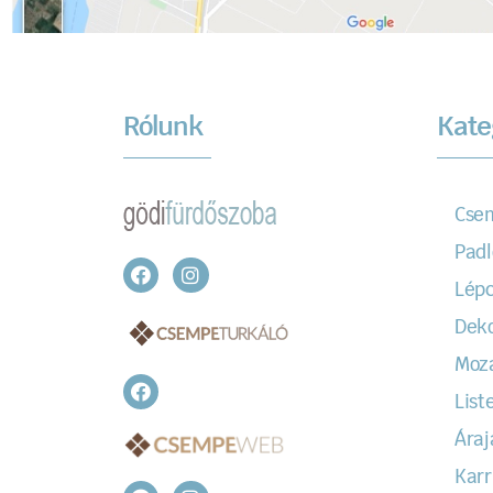
Rólunk
Kate
Cse
Padl
Lépc
Dek
Moz
Liste
Áraj
Karr