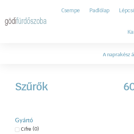
Csempe
Padlólap
Lépcs
Ka
A naprakész á
Szűrők
6
Gyártó
(
0
)
Cifre