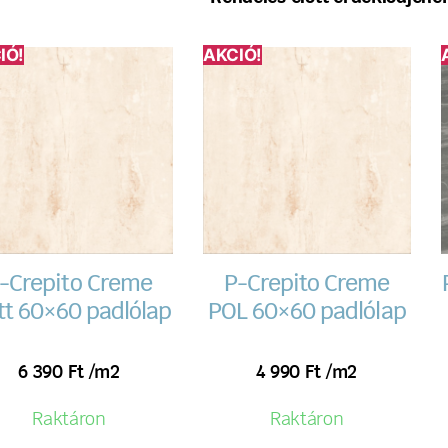
IÓ!
AKCIÓ!
-Crepito Creme
P-Crepito Creme
t 60×60 padlólap
POL 60×60 padlólap
6 390
Ft
/m2
4 990
Ft
/m2
Raktáron
Raktáron