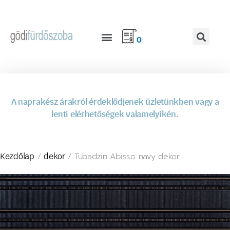
0
A naprakész árakról érdeklődjenek üzletünkben vagy a
lenti elérhetőségek valamelyikén.
/
/ Tubadzin Abisso navy dekor
Kezdőlap
dekor