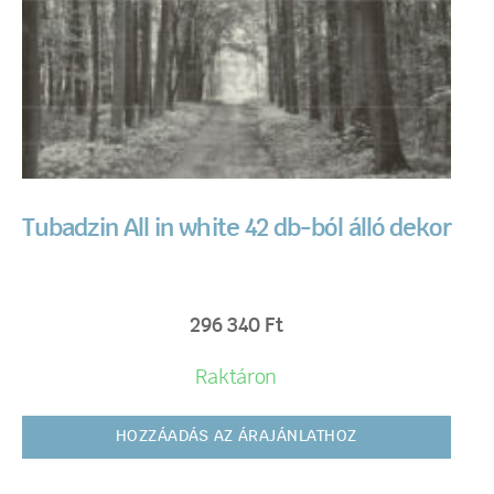
Tubadzin All in white 42 db-ból álló dekor
296 340
Ft
Raktáron
HOZZÁADÁS AZ ÁRAJÁNLATHOZ