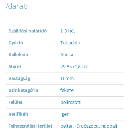
/darab
Szállítási határidó
1-3 hét
Gyártó
Tubadzin
Kollekció
Abisso
Méret
29,8×74,8 cm
Vastagság
11 mm
Színkategória
fekete
Felület
polírozott
Retifikált
igen
Felhasználási terület
beltér, fürdőszoba, nappali