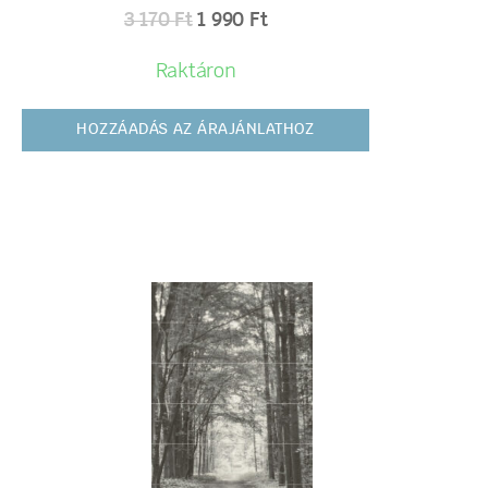
3 170
Ft
1 990
Ft
Raktáron
HOZZÁADÁS AZ ÁRAJÁNLATHOZ