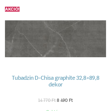
AKCIÓ!
Tubadzin D-Chisa graphite 32,8×89,8
dekor
14 770
Ft
8 490
Ft