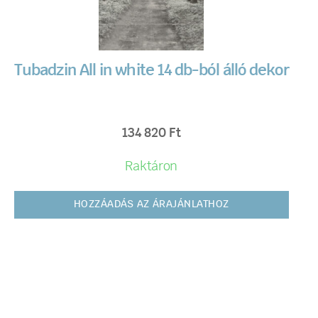
Tubadzin All in white 14 db-ból álló dekor
134 820
Ft
Raktáron
HOZZÁADÁS AZ ÁRAJÁNLATHOZ