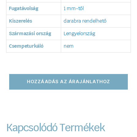
Fugatávolság
1 mm-től
Kiszerelés
darabra rendelhető
Származási ország
Lengyelország
Csempeturkáló
nem
HOZZÁADÁS AZ ÁRAJÁNLATHOZ
Kapcsolódó Termékek