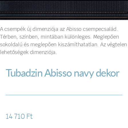
A csempék új dimenziója az Abisso csempecsalád.
Térben, színben, mintában különleges. Meglepően
sokoldalú és meglepően kiszámíthatatlan. Az végtelen
lehetőségek dimenziója.
Tubadzin Abisso navy dekor
14 710
Ft