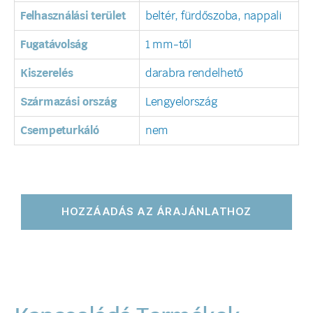
Felhasználási terület
beltér, fürdőszoba, nappali
Fugatávolság
1 mm-től
Kiszerelés
darabra rendelhető
Származási ország
Lengyelország
Csempeturkáló
nem
HOZZÁADÁS AZ ÁRAJÁNLATHOZ