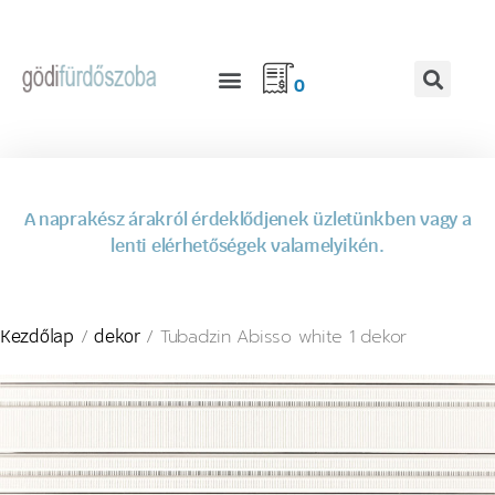
0
A naprakész árakról érdeklődjenek üzletünkben vagy a
lenti elérhetőségek valamelyikén.
/
/ Tubadzin Abisso white 1 dekor
Kezdőlap
dekor