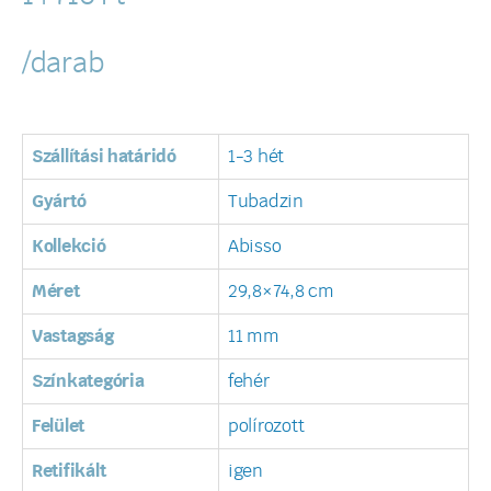
/darab
Szállítási határidó
1-3 hét
Gyártó
Tubadzin
Kollekció
Abisso
Méret
29,8×74,8 cm
Vastagság
11 mm
Színkategória
fehér
Felület
polírozott
Retifikált
igen