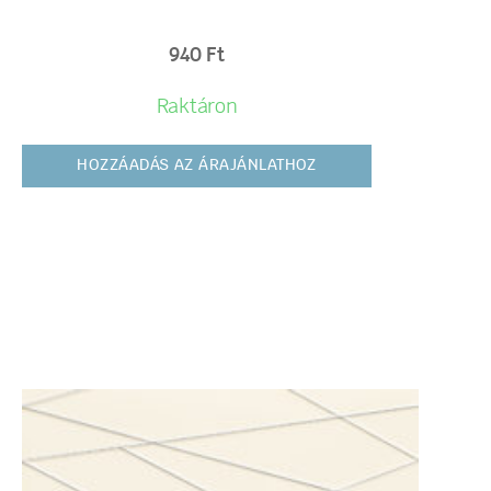
940
Ft
Raktáron
HOZZÁADÁS AZ ÁRAJÁNLATHOZ