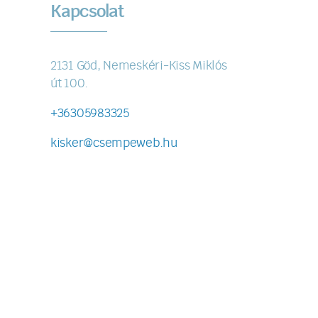
Kapcsolat
2131 Göd, Nemeskéri-Kiss Miklós
út 100.
+36305983325
kisker@csempeweb.hu