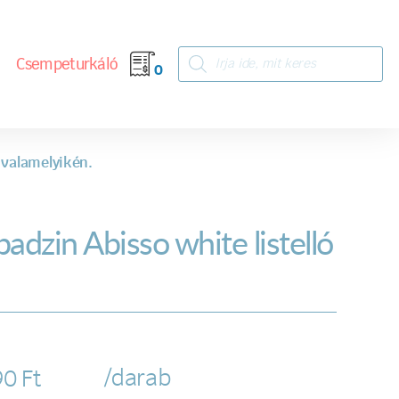
Csempeturkáló
0
 valamelyikén.
badzin Abisso white listelló
/darab
90
Ft