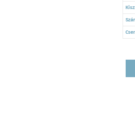
Kisz
Szá
Cse