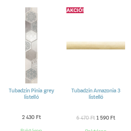
AKCIÓ!
Tubadzin Pinia grey
Tubadzin Amazonia 3
listelló
listelló
2 430
Ft
6 470
Ft
1 590
Ft