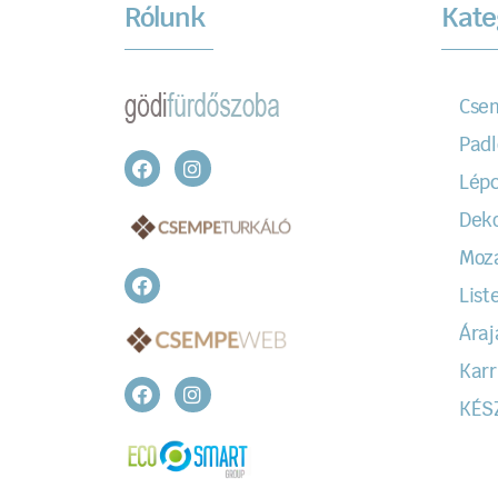
Rólunk
Kate
Cse
Padl
Lépc
Dek
Moz
Liste
Áraj
Karr
KÉS