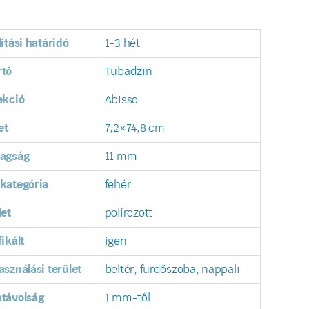
lítási határidó
1-3 hét
rtó
Tubadzin
ekció
Abisso
et
7,2×74,8 cm
tagság
11 mm
kategória
fehér
let
polírozott
fikált
igen
asználási terület
beltér, fürdőszoba, nappali
távolság
1 mm-től