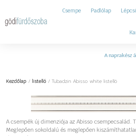
Csempe
Padlólap
Lépcs
Ka
A naprakész á
/
/ Tubadzin Abisso white listelló
Kezdőlap
listelló
A csempék új dimenziója az Abisso csempecsalád. T
Meglepően sokoldalú és meglepően kiszámíthatatlan