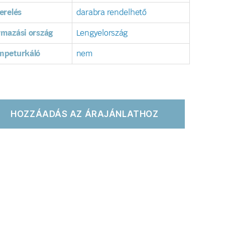
erelés
darabra rendelhető
rmazási ország
Lengyelország
mpeturkáló
nem
HOZZÁADÁS AZ ÁRAJÁNLATHOZ