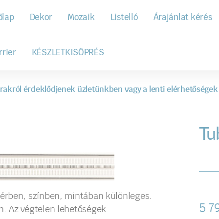
őlap
Dekor
Mozaik
Listelló
Árajánlat kérés
rrier
KÉSZLETKISÖPRÉS
rakról érdeklődjenek üzletünkben vagy a lenti elérhetőségek
Tu
érben, színben, mintában különleges.
5 7
. Az végtelen lehetőségek