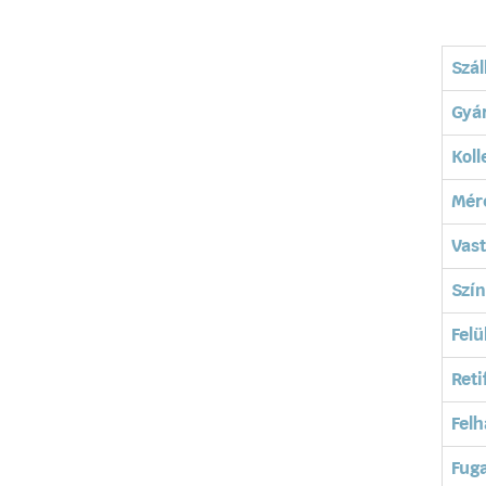
Szál
Gyá
Koll
Mér
Vas
Szín
Felü
Reti
Felh
Fuga