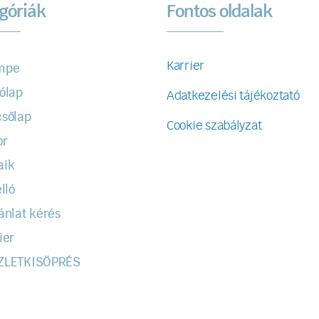
góriák
Fontos oldalak
Karrier
mpe
ólap
Adatkezelési tájékoztató
sőlap
Cookie szabályzat
or
aik
lló
ánlat kérés
ier
ZLETKISÖPRÉS