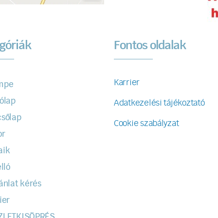
góriák
Fontos oldalak
Karrier
mpe
ólap
Adatkezelési tájékoztató
sőlap
Cookie szabályzat
or
aik
lló
ánlat kérés
ier
ZLETKISÖPRÉS