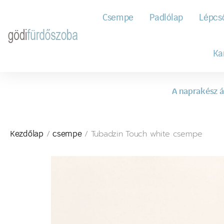
Csempe
Padlólap
Lépcs
Ka
A naprakész á
/
/ Tubadzin Touch white csempe
Kezdőlap
csempe