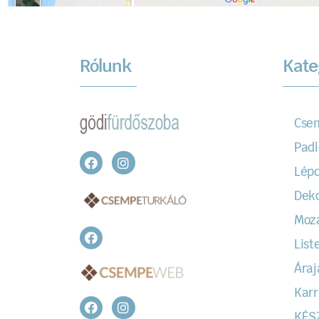
Rólunk
Kate
Cse
Padl
Lépc
Dek
Moz
Liste
Áraj
Karr
KÉS