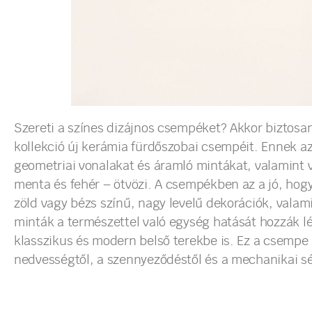
Szereti a színes dizájnos csempéket? Akkor biztosa
kollekció új kerámia fürdőszobai csempéit. Ennek az
geometriai vonalakat és áramló mintákat, valamint vi
menta és fehér – ötvözi. A csempékben az a jó, hogy
zöld vagy bézs színű, nagy levelű dekorációk, vala
minták a természettel való egység hatását hozzák lé
klasszikus és modern belső terekbe is. Ez a csempe 
nedvességtől, a szennyeződéstől és a mechanikai sé