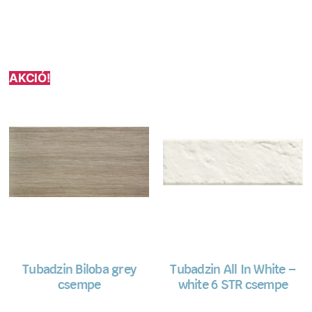
AKCIÓ!
Tubadzin Biloba grey
Tubadzin All In White –
csempe
white 6 STR csempe