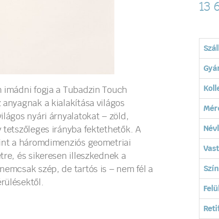
13 
Szál
Gyá
Koll
n imádni fogja a Tubadzin Touch
 anyagnak a kialakítása világos
Mér
lágos nyári árnyalatokat – zöld,
Név
 tetszőleges irányba fektethetők. A
mint a háromdimenziós geometriai
Vas
tre, és sikeresen illeszkednek a
Szín
nemcsak szép, de tartós is – nem fél a
rülésektől.
Felü
Reti