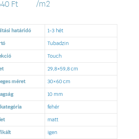
/m2
640
Ft
lítási határidó
1-3 hét
rtó
Tubadzin
ekció
Touch
et
29,8×59,8 cm
leges méret
30×60 cm
tagság
10 mm
kategória
fehér
let
matt
fikált
igen