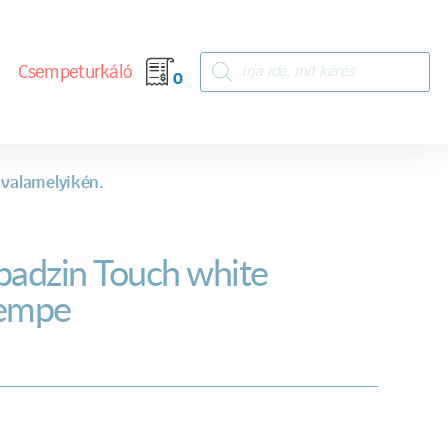
Csempeturkáló
0
 valamelyikén.
badzin Touch white
empe