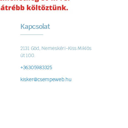
Kapcsolat
2131 Göd, Nemeskéri-Kiss Miklós
út 100.
+36305983325
kisker@csempeweb.hu