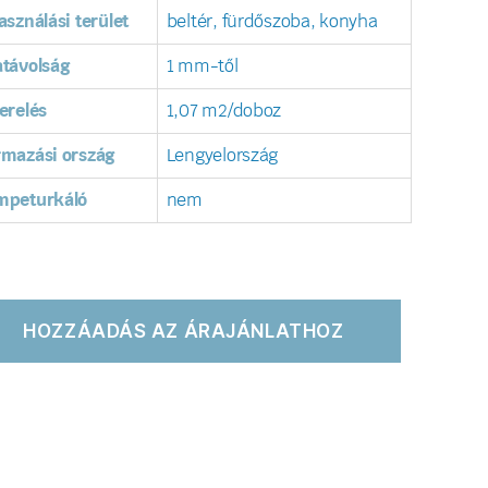
asználási terület
beltér, fürdőszoba, konyha
távolság
1 mm-től
erelés
1,07 m2/doboz
rmazási ország
Lengyelország
mpeturkáló
nem
HOZZÁADÁS AZ ÁRAJÁNLATHOZ