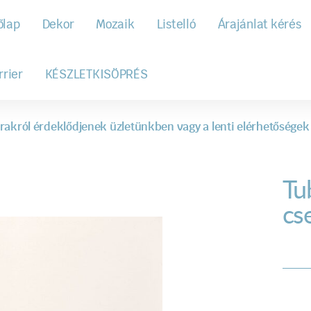
őlap
Dekor
Mozaik
Listelló
Árajánlat kérés
rrier
KÉSZLETKISÖPRÉS
rakról érdeklődjenek üzletünkben vagy a lenti elérhetőségek
Tu
cs