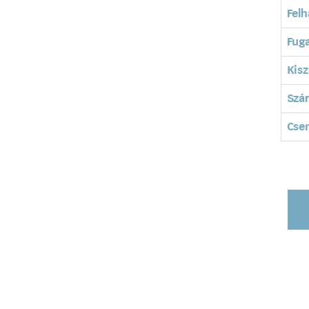
Felh
Fuga
Kisz
Szá
Cse