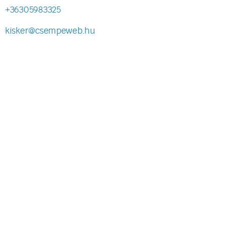
+36305983325
kisker@csempeweb.hu