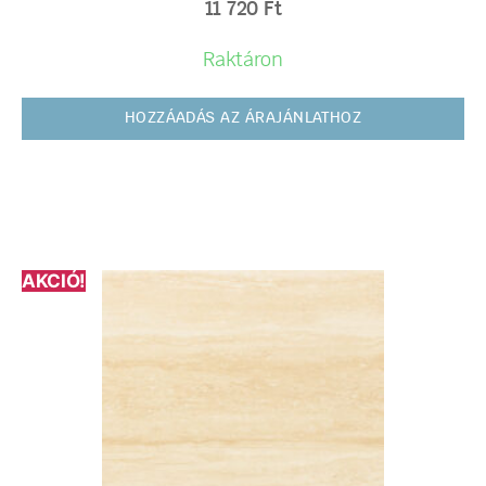
11 720
Ft
Raktáron
HOZZÁADÁS AZ ÁRAJÁNLATHOZ
AKCIÓ!