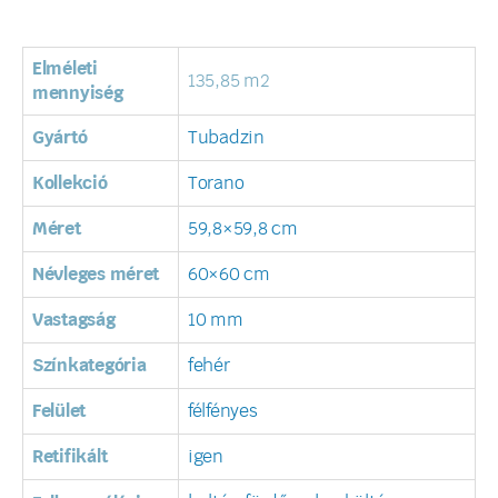
Elméleti
135,85 m2
mennyiség
Gyártó
Tubadzin
Kollekció
Torano
Méret
59,8×59,8 cm
Névleges méret
60×60 cm
Vastagság
10 mm
Színkategória
fehér
Felület
félfényes
Retifikált
igen