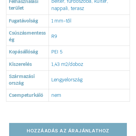
beltér
,
fürdőszoba
,
kültér
,
Felhasználási
terület
nappali
,
terasz
Fugatávolság
1 mm-től
Csúszásmentess
R9
ég
Kopásállóság
PEI 5
Kiszerelés
1,43 m2/doboz
Származási
Lengyelország
ország
Csempeturkáló
nem
HOZZÁADÁS AZ ÁRAJÁNLATHOZ