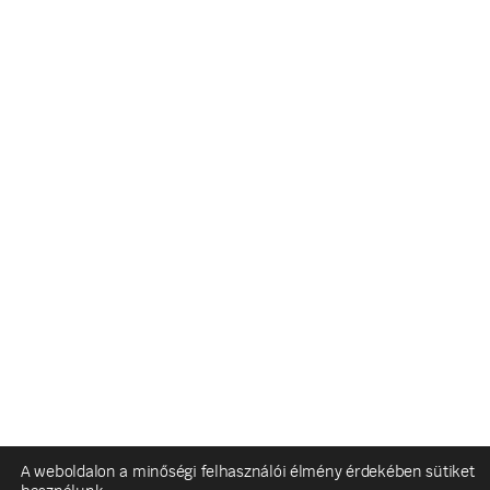
A weboldalon a minőségi felhasználói élmény érdekében sütiket