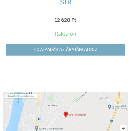
STR
12 620
Ft
Raktáron
HOZZÁADÁS AZ ÁRAJÁNLATHOZ