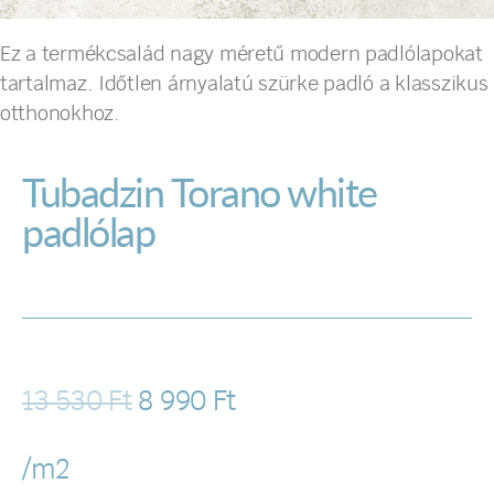
Ez a termékcsalád nagy méretű modern padlólapokat
tartalmaz. Időtlen árnyalatú szürke padló a klasszikus
otthonokhoz.
Tubadzin Torano white
padlólap
13 530
Ft
8 990
Ft
/m2