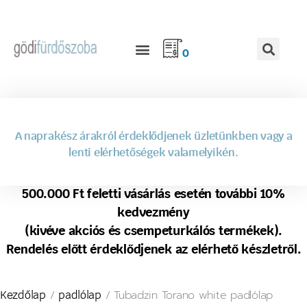
0
A naprakész árakról érdeklődjenek üzletünkben vagy a
lenti elérhetőségek valamelyikén.
500.000 Ft feletti vásárlás esetén további 10%
kedvezmény
(kivéve akciós és csempeturkálós termékek).
Rendelés előtt érdeklődjenek az elérhető készletről.
/
/ Tubadzin Torano white padlólap
Kezdőlap
padlólap