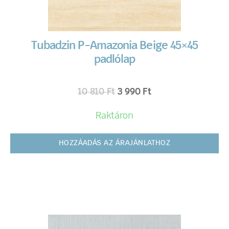
Tubadzin P-Amazonia Beige 45×45
padlólap
10 810
Ft
3 990
Ft
Raktáron
HOZZÁADÁS AZ ÁRAJÁNLATHOZ