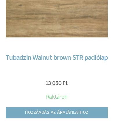
Tubadzin Walnut brown STR padlólap
13 050
Ft
Raktáron
HOZZÁADÁS AZ ÁRAJÁNLATHOZ