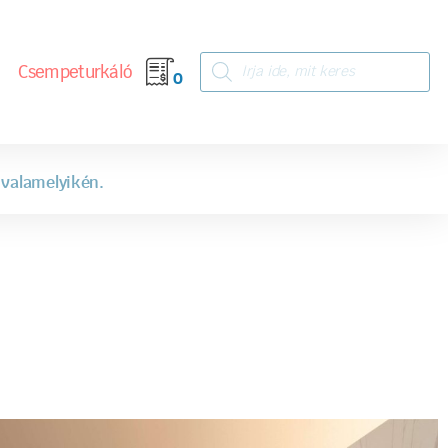
Csempeturkáló
0
 valamelyikén.