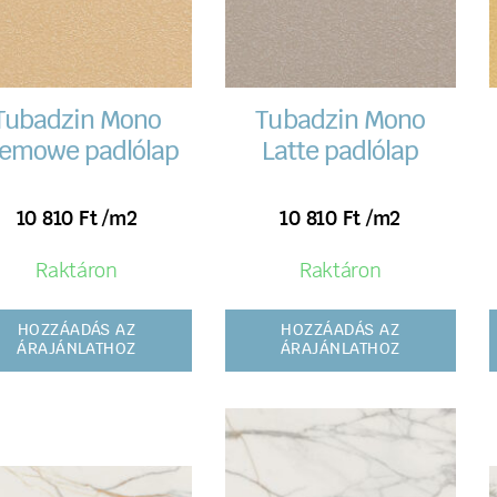
Tubadzin Mono
Tubadzin Mono
emowe padlólap
Latte padlólap
10 810
Ft
/m2
10 810
Ft
/m2
Raktáron
Raktáron
HOZZÁADÁS AZ
HOZZÁADÁS AZ
ÁRAJÁNLATHOZ
ÁRAJÁNLATHOZ