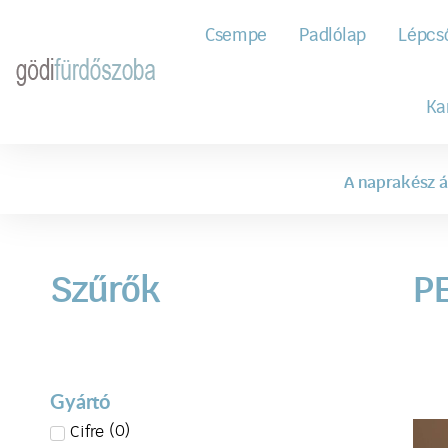
Csempe
Padlólap
Lépcs
Ka
A naprakész á
Szűrők
PE
Gyártó
(
0
)
Cifre