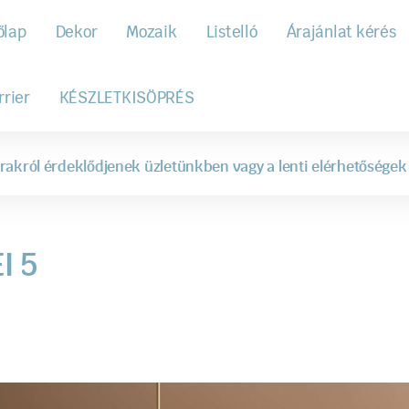
őlap
Dekor
Mozaik
Listelló
Árajánlat kérés
rrier
KÉSZLETKISÖPRÉS
rakról érdeklődjenek üzletünkben vagy a lenti elérhetőségek
I 5