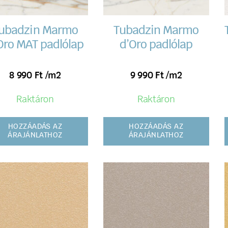
ubadzin Marmo
Tubadzin Marmo
Oro MAT padlólap
d’Oro padlólap
8 990
Ft
/m2
9 990
Ft
/m2
Raktáron
Raktáron
HOZZÁADÁS AZ
HOZZÁADÁS AZ
ÁRAJÁNLATHOZ
ÁRAJÁNLATHOZ