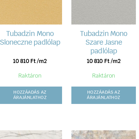
Tubadzin Mono
Tubadzin Mono
Sloneczne padlólap
Szare Jasne
padlólap
10 810
Ft
/m2
10 810
Ft
/m2
Raktáron
Raktáron
HOZZÁADÁS AZ
HOZZÁADÁS AZ
ÁRAJÁNLATHOZ
ÁRAJÁNLATHOZ