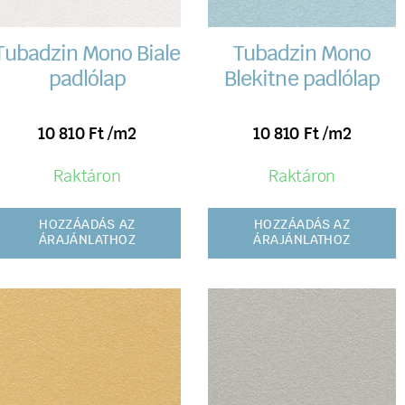
Tubadzin Mono Biale
Tubadzin Mono
padlólap
Blekitne padlólap
10 810
Ft
/m2
10 810
Ft
/m2
Raktáron
Raktáron
HOZZÁADÁS AZ
HOZZÁADÁS AZ
ÁRAJÁNLATHOZ
ÁRAJÁNLATHOZ