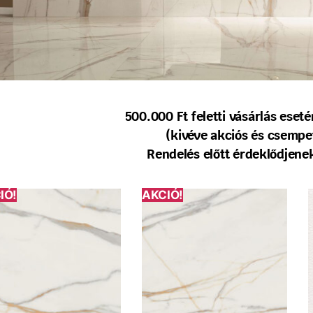
500.000 Ft feletti vásárlás ese
(kivéve akciós és csempe
Rendelés előtt érdeklődjenek
IÓ!
AKCIÓ!