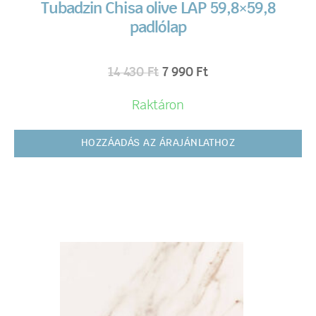
Tubadzin Chisa olive LAP 59,8×59,8
padlólap
14 430
Ft
7 990
Ft
Raktáron
HOZZÁADÁS AZ ÁRAJÁNLATHOZ