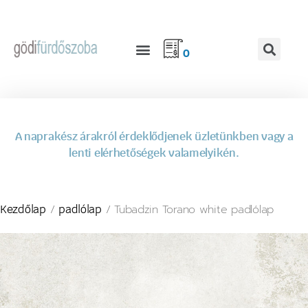
0
A naprakész árakról érdeklődjenek üzletünkben vagy a
lenti elérhetőségek valamelyikén.
/
/ Tubadzin Torano white padlólap
Kezdőlap
padlólap