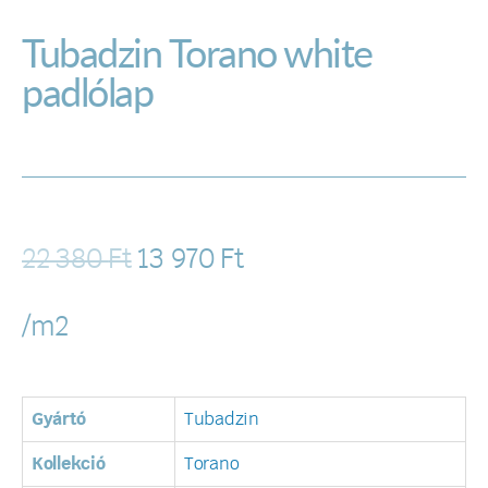
Tubadzin Torano white
padlólap
22 380
Ft
13 970
Ft
/m2
Gyártó
Tubadzin
Kollekció
Torano