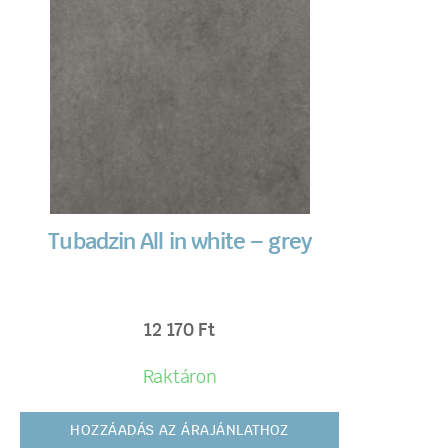
Tubadzin All in white – grey
12 170
Ft
Raktáron
HOZZÁADÁS AZ ÁRAJÁNLATHOZ