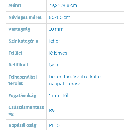
Méret
79,8×79,8 cm
Névleges méret
80×80 cm
Vastagság
10 mm
Színkategória
fehér
Felület
félfényes
Retifikált
igen
beltér
,
fürdőszoba
,
kültér
,
Felhasználási
terület
nappali
,
terasz
Fugatávolság
1 mm-től
Csúszásmentess
R9
ég
Kopásállóság
PEI 5