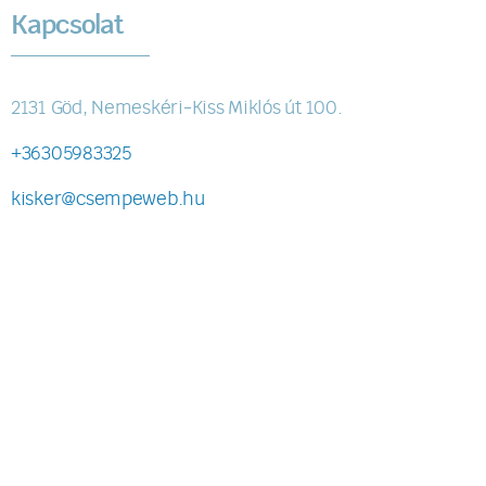
Kapcsolat
2131 Göd, Nemeskéri-Kiss Miklós út 100.
+36305983325
kisker@csempeweb.hu