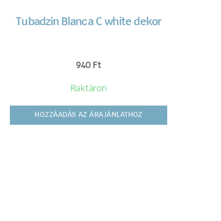
Tubadzin Blanca C white dekor
940
Ft
Raktáron
HOZZÁADÁS AZ ÁRAJÁNLATHOZ