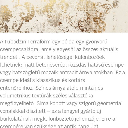
A Tubadzin Terraform egy példa egy gyönyörű
csempecsaládra, amely egyesíti az összes aktuális
trendet . A bevonat lehetőségei különbözőek
lehetnek: matt betoncserép, rozsdás hatású csempe
vagy hatszögletű mozaik antracit árnyalatokban. Ez a
csempe ideális klasszikus és kortárs
enteriőrökhöz. Színes árnyalatok, minták és
volumetrikus textúrák széles választéka
megfigyelhető. Sima kopott vagy szigorú geometriai
vonalakkal díszített – ez a lengyel gyártó új
burkolatának megkülönböztető jellemzője. Erre a
csempére van szüksége az antik hangulat