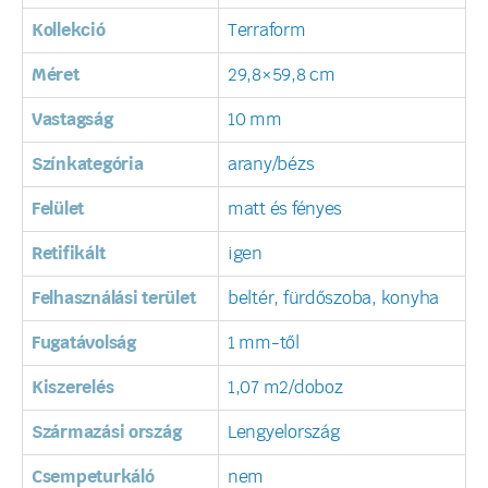
Kollekció
Terraform
Méret
29,8×59,8 cm
Vastagság
10 mm
Színkategória
arany/bézs
Felület
matt és fényes
Retifikált
igen
Felhasználási terület
beltér, fürdőszoba, konyha
Fugatávolság
1 mm-től
Kiszerelés
1,07 m2/doboz
Származási ország
Lengyelország
Csempeturkáló
nem