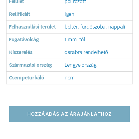
Felület
polírozott
Retifikált
igen
Felhasználási terület
beltér
,
fürdőszoba
,
nappali
Fugatávolság
1 mm-től
Kiszerelés
darabra rendelhető
Származási ország
Lengyelország
Csempeturkáló
nem
HOZZÁADÁS AZ ÁRAJÁNLATHOZ