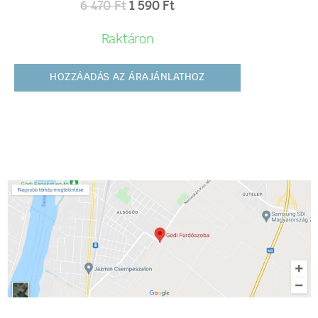
6 470
Ft
1 590
Ft
Raktáron
HOZZÁADÁS AZ ÁRAJÁNLATHOZ