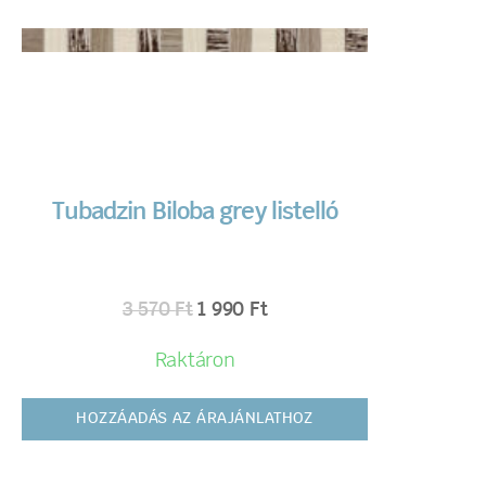
Tubadzin Biloba grey listelló
3 570
Ft
1 990
Ft
Raktáron
HOZZÁADÁS AZ ÁRAJÁNLATHOZ