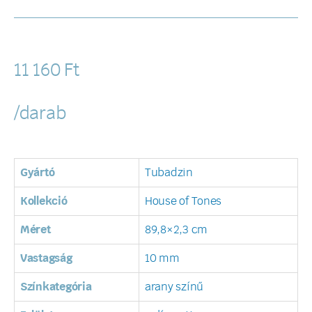
11 160
Ft
/darab
Gyártó
Tubadzin
Kollekció
House of Tones
Méret
89,8×2,3 cm
Vastagság
10 mm
Színkategória
arany színű