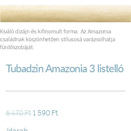
Kiváló dizájn és kifinomult forma. Az Amazonia
családnak köszönhetően stílusosá varázsolhatja
fürdőszobáját.
Tubadzin Amazonia 3 listelló
6 470
Ft
1 590
Ft