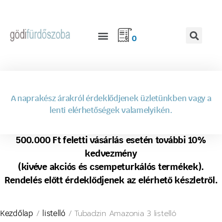
0
A naprakész árakról érdeklődjenek üzletünkben vagy a
lenti elérhetőségek valamelyikén.
500.000 Ft feletti vásárlás esetén további 10%
kedvezmény
(kivéve akciós és csempeturkálós termékek).
Rendelés előtt érdeklődjenek az elérhető készletről.
/
/ Tubadzin Amazonia 3 listelló
Kezdőlap
listelló