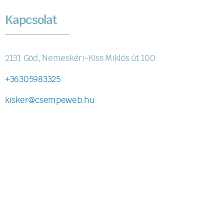
Kapcsolat
2131 Göd, Nemeskéri-Kiss Miklós út 100.
+36305983325
kisker@csempeweb.hu