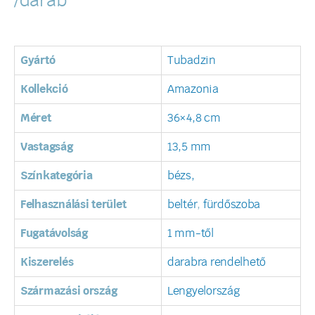
/darab
Gyártó
Tubadzin
Kollekció
Amazonia
Méret
36×4,8 cm
Vastagság
13,5 mm
Színkategória
bézs,
Felhasználási terület
beltér
,
fürdőszoba
Fugatávolság
1 mm-től
Kiszerelés
darabra rendelhető
Származási ország
Lengyelország