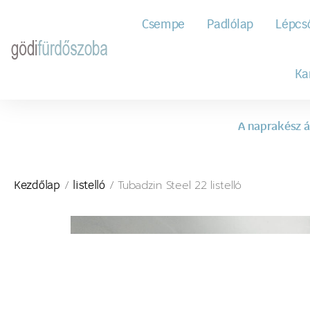
Csempe
Padlólap
Lépcs
Ka
A naprakész á
/
/ Tubadzin Steel 22 listelló
Kezdőlap
listelló