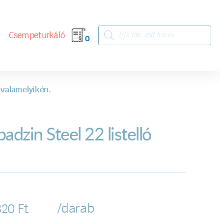
Csempeturkáló
0
 valamelyikén.
adzin Steel 22 listelló
/darab
820
Ft