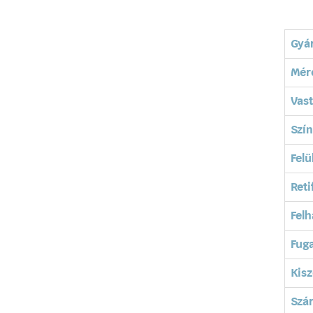
Gyá
Mér
Vas
Szín
Felü
Reti
Felh
Fuga
Kisz
Szá