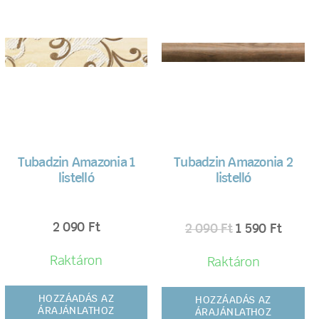
Tubadzin Amazonia 1
Tubadzin Amazonia 2
listelló
listelló
2 090
Ft
2 090
Ft
1 590
Ft
Raktáron
Raktáron
HOZZÁADÁS AZ
HOZZÁADÁS AZ
ÁRAJÁNLATHOZ
ÁRAJÁNLATHOZ