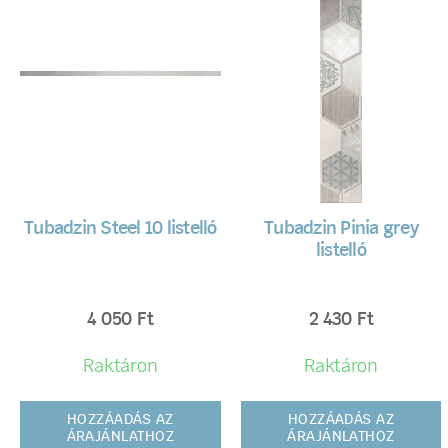
Tubadzin Steel 10 listelló
Tubadzin Pinia grey
listelló
4 050
Ft
2 430
Ft
Raktáron
Raktáron
HOZZÁADÁS AZ
HOZZÁADÁS AZ
ÁRAJÁNLATHOZ
ÁRAJÁNLATHOZ