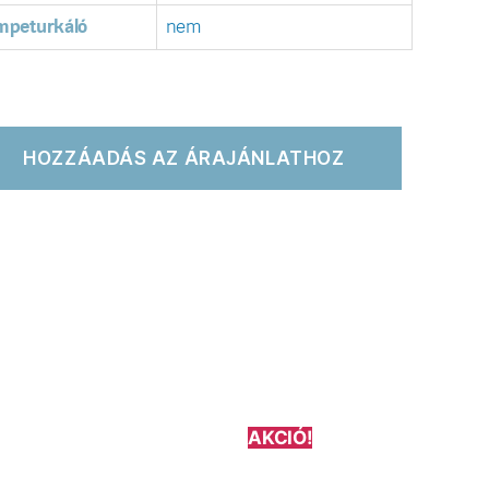
mpeturkáló
nem
HOZZÁADÁS AZ ÁRAJÁNLATHOZ
AKCIÓ!