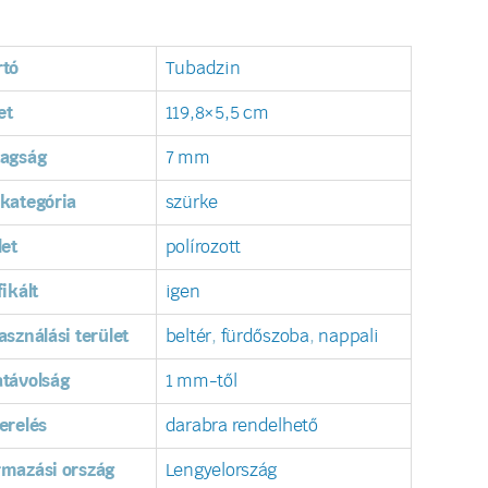
rtó
Tubadzin
et
119,8×5,5 cm
tagság
7 mm
kategória
szürke
let
polírozott
fikált
igen
asználási terület
beltér
,
fürdőszoba
,
nappali
távolság
1 mm-től
erelés
darabra rendelhető
rmazási ország
Lengyelország