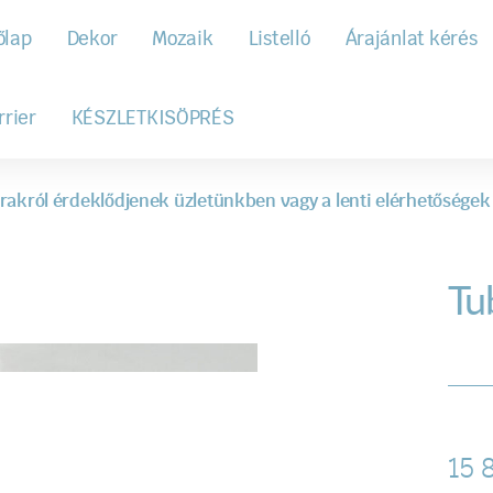
őlap
Dekor
Mozaik
Listelló
Árajánlat kérés
rrier
KÉSZLETKISÖPRÉS
rakról érdeklődjenek üzletünkben vagy a lenti elérhetőségek
Tub
15 