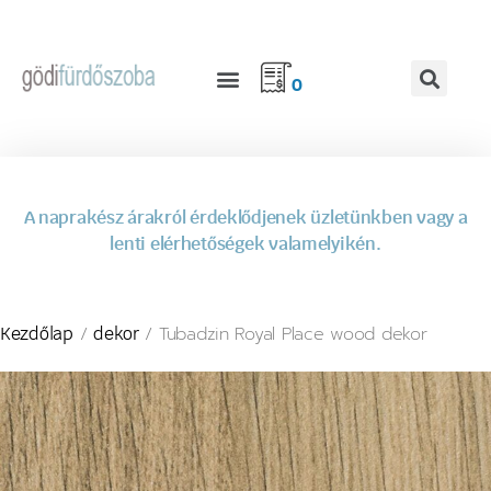
0
A naprakész árakról érdeklődjenek üzletünkben vagy a
lenti elérhetőségek valamelyikén.
/
/ Tubadzin Royal Place wood dekor
Kezdőlap
dekor