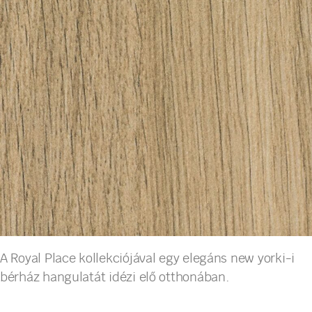
A Royal Place kollekciójával egy elegáns new yorki-i
bérház hangulatát idézi elő otthonában.