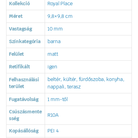
Kollekció
Royal Place
Méret
9,8×9,8 cm
Vastagság
10 mm
Színkategória
barna
Felület
matt
Retifikált
igen
beltér, kültér, fürdőszoba, konyha,
Felhasználási
terület
nappali, terasz
Fugatávolság
1 mm-től
Csúszásmente
R10A
sség
Kopásállóság
PEI 4