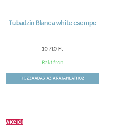
Tubadzin Blanca white csempe
10 710
Ft
Raktáron
HOZZÁADÁS AZ ÁRAJÁNLATHOZ
AKCIÓ!