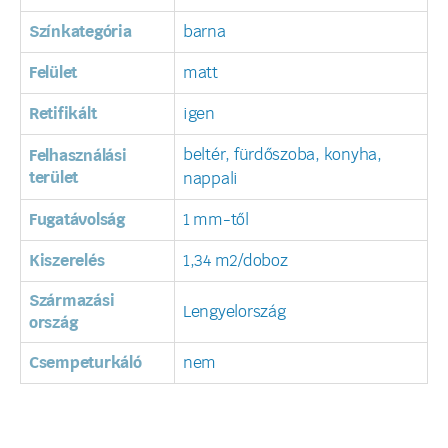
Színkategória
barna
Felület
matt
Retifikált
igen
beltér, fürdőszoba, konyha,
Felhasználási
terület
nappali
Fugatávolság
1 mm-től
Kiszerelés
1,34 m2/doboz
Származási
Lengyelország
ország
Csempeturkáló
nem