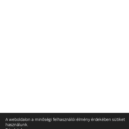
A weboldalon a minőségi felhasználói élmény érdekében sütiket
használunk.