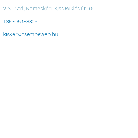
2131 Göd, Nemeskéri-Kiss Miklós út 100.
+36305983325
kisker@csempeweb.hu