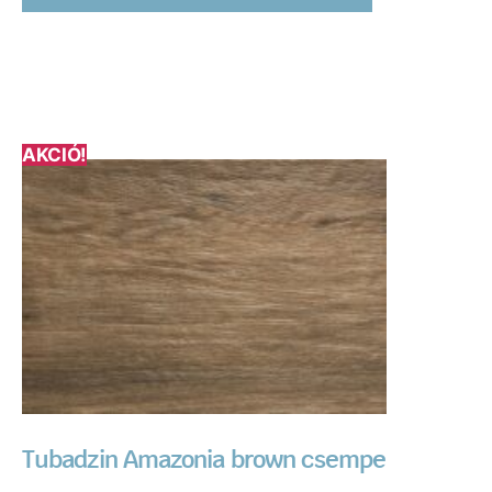
AKCIÓ!
Tubadzin Amazonia brown csempe