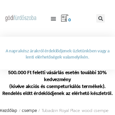
0
A naprakész árakról érdeklődjenek üzletünkben vagy a
lenti elérhetőségek valamelyikén.
500.000 Ft feletti vásárlás esetén további 10%
kedvezmény
(kivéve akciós és csempeturkálós termékek).
Rendelés előtt érdeklődjenek az elérhető készletről.
/
/ Tubadzin Royal Place wood csempe
Kezdőlap
csempe