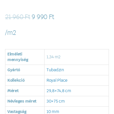
21 960
Ft
9 990
Ft
/m2
Elméleti
1,34 m2
mennyiség
Gyártó
Tubadzin
Kollekció
Royal Place
Méret
29,8×74,8 cm
Névleges méret
30×75 cm
Vastagság
10 mm