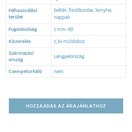
beltér, fürdőszoba, konyha,
Felhasználási
terület
nappali
Fugatávolság
1 mm-től
Kiszerelés
1,34 m2/doboz
Származási
Lengyelország
ország
Csempeturkáló
nem
HOZZÁADÁS AZ ÁRAJÁNLATHOZ