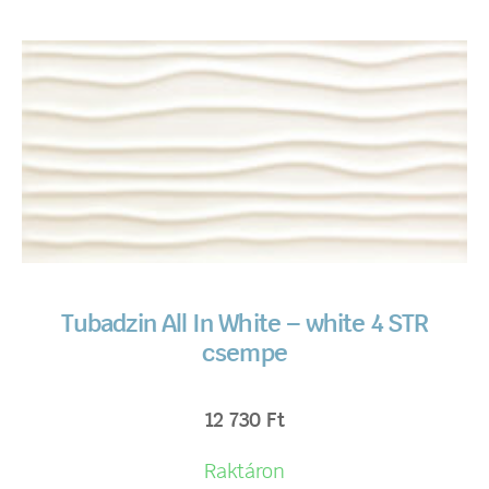
Tubadzin All In White – white 4 STR
csempe
12 730
Ft
Raktáron