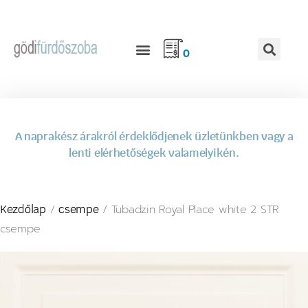
0
A naprakész árakról érdeklődjenek üzletünkben vagy a
lenti elérhetőségek valamelyikén.
/
/ Tubadzin Royal Place white 2 STR
Kezdőlap
csempe
csempe