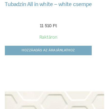
Tubadzin All in white – white csempe
11 510
Ft
Raktáron
HOZZÁADÁS AZ ÁRAJÁNLATHOZ