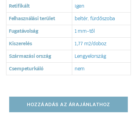
Retifikált
igen
Felhasználási terület
beltér
,
fürdőszoba
Fugatávolság
1 mm-től
Kiszerelés
1,77 m2/doboz
Származási ország
Lengyelország
Csempeturkáló
nem
HOZZÁADÁS AZ ÁRAJÁNLATHOZ