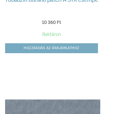
Tubadzin Burano patch A STR csempe
10 360
Ft
Raktáron
HOZZÁADÁS AZ ÁRAJÁNLATHOZ