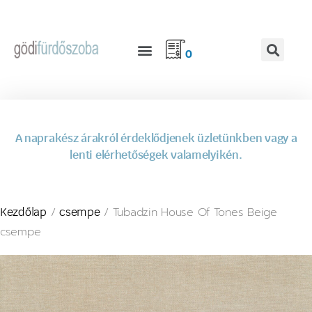
0
A naprakész árakról érdeklődjenek üzletünkben vagy a
lenti elérhetőségek valamelyikén.
/
/ Tubadzin House Of Tones Beige
Kezdőlap
csempe
csempe