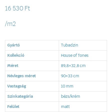
16 530
Ft
/m2
Gyártó
Tubadzin
Kollekció
House of Tones
Méret
89,8×32,8 cm
Névleges méret
90×33 cm
Vastagság
10 mm
Színkategória
bézs/krém
Felület
matt