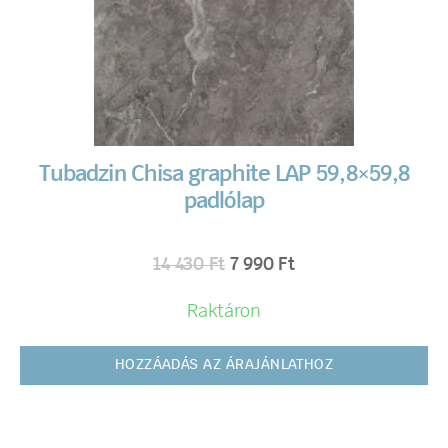
Tubadzin Chisa graphite LAP 59,8×59,8
padlólap
14 430
Ft
7 990
Ft
Raktáron
HOZZÁADÁS AZ ÁRAJÁNLATHOZ