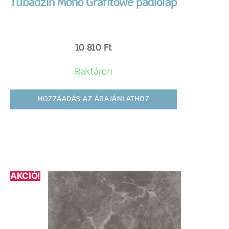
Tubadzin Mono Grafitowe padlólap
10 810
Ft
Raktáron
HOZZÁADÁS AZ ÁRAJÁNLATHOZ
AKCIÓ!