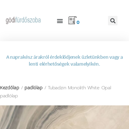
0
A naprakész árakról érdeklődjenek üzletünkben vagy a
lenti elérhetőségek valamelyikén.
/
/ Tubadzin Monolith White Opal
Kezdőlap
padlólap
padlólap