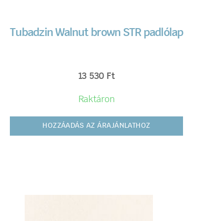
Tubadzin Walnut brown STR padlólap
13 530
Ft
Raktáron
HOZZÁADÁS AZ ÁRAJÁNLATHOZ