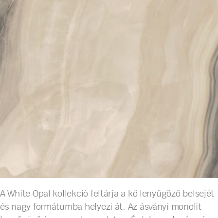
A White Opal kollekció feltárja a kő lenyűgöző belsejét
és nagy formátumba helyezi át. Az ásványi monolit