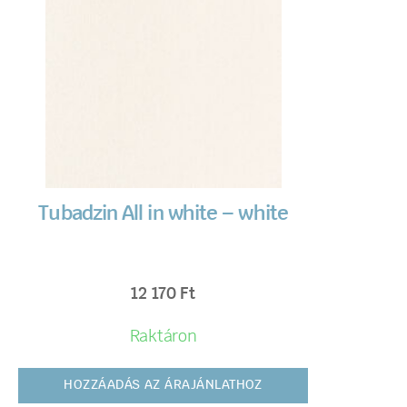
Tubadzin All in white – white
12 170
Ft
Raktáron
HOZZÁADÁS AZ ÁRAJÁNLATHOZ