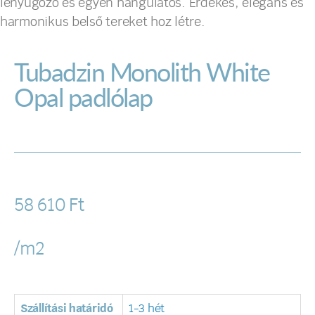
lenyűgöző és egyen hangulatos. Érdekes, elegáns és
harmonikus belső tereket hoz létre.
Tubadzin Monolith White
Opal padlólap
58 610
Ft
/m2
Szállítási határidó
1-3 hét