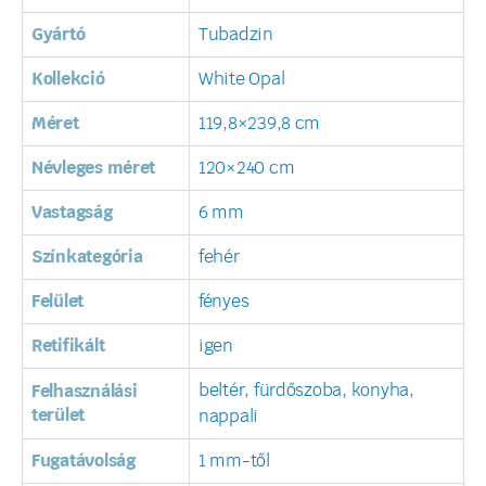
Gyártó
Tubadzin
Kollekció
White Opal
Méret
119,8×239,8 cm
Névleges méret
120×240 cm
Vastagság
6 mm
Színkategória
fehér
Felület
fényes
Retifikált
igen
beltér, fürdőszoba, konyha,
Felhasználási
terület
nappali
Fugatávolság
1 mm-től