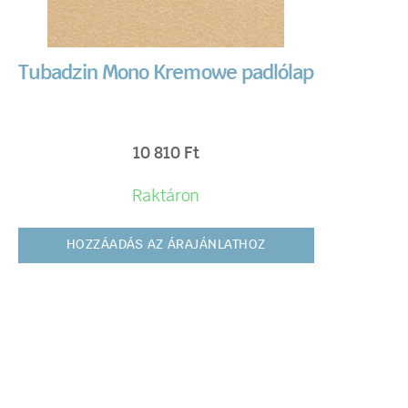
Tubadzin Mono Kremowe padlólap
10 810
Ft
Raktáron
HOZZÁADÁS AZ ÁRAJÁNLATHOZ