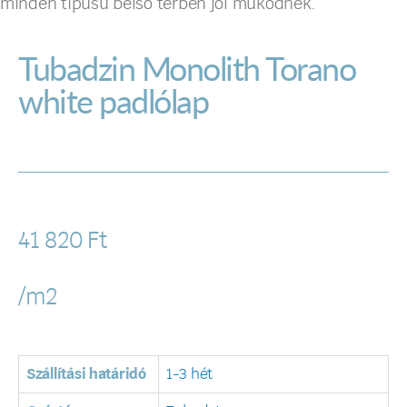
minden típusú belső térben jól működnek.
Tubadzin Monolith Torano
white padlólap
41 820
Ft
/m2
Szállítási határidó
1-3 hét