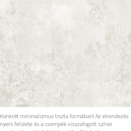
Konkrét minimalizmus tiszta formában! Az elrendezés
nyers felülete és a csempék visszafogott színei