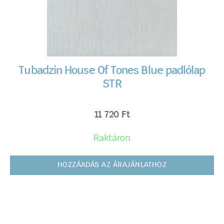
Tubadzin House Of Tones Blue padlólap
STR
11 720
Ft
Raktáron
HOZZÁADÁS AZ ÁRAJÁNLATHOZ