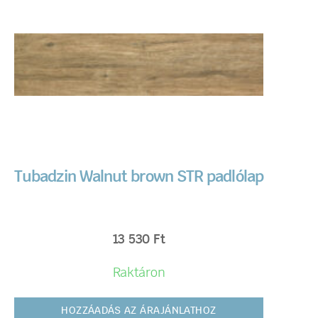
Tubadzin Walnut brown STR padlólap
13 530
Ft
Raktáron
HOZZÁADÁS AZ ÁRAJÁNLATHOZ