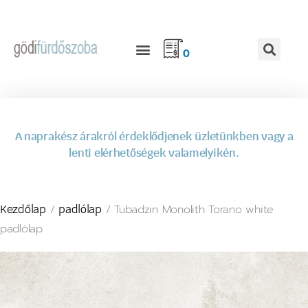
0
A naprakész árakról érdeklődjenek üzletünkben vagy a
lenti elérhetőségek valamelyikén.
/
/ Tubadzin Monolith Torano white
Kezdőlap
padlólap
padlólap