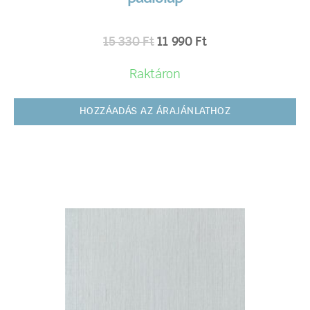
15 330
Ft
11 990
Ft
Raktáron
HOZZÁADÁS AZ ÁRAJÁNLATHOZ