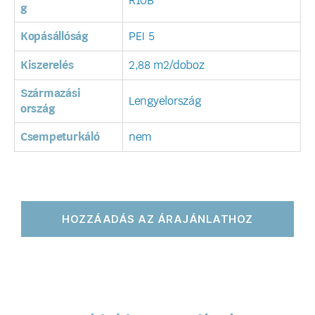
R10B
g
Kopásállóság
PEI 5
Kiszerelés
2,88 m2/doboz
Származási
Lengyelország
ország
Csempeturkáló
nem
HOZZÁADÁS AZ ÁRAJÁNLATHOZ