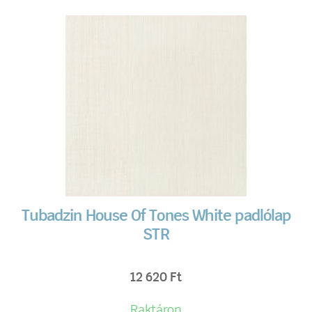
Tubadzin House Of Tones White padlólap
STR
12 620
Ft
Raktáron