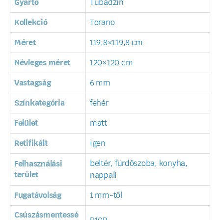
Gyártó
Tubadzin
Kollekció
Torano
Méret
119,8×119,8 cm
Névleges méret
120×120 cm
Vastagság
6 mm
Színkategória
fehér
Felület
matt
Retifikált
igen
beltér, fürdőszoba, konyha,
Felhasználási
terület
nappali
Fugatávolság
1 mm-től
Csúszásmentessé