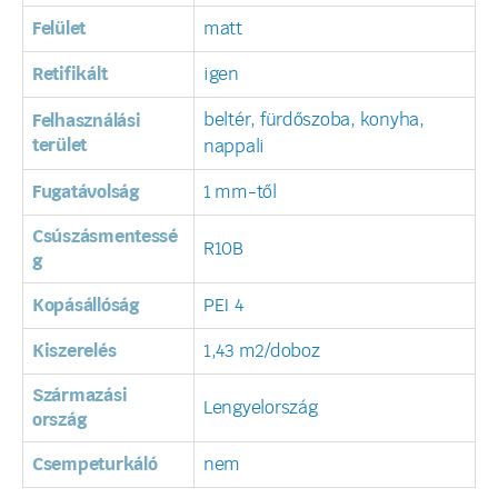
Felület
matt
Retifikált
igen
beltér, fürdőszoba, konyha,
Felhasználási
terület
nappali
Fugatávolság
1 mm-től
Csúszásmentessé
R10B
g
Kopásállóság
PEI 4
Kiszerelés
1,43 m2/doboz
Származási
Lengyelország
ország
Csempeturkáló
nem