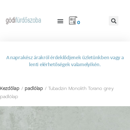
0
A naprakész árakról érdeklődjenek üzletünkben vagy a
lenti elérhetőségek valamelyikén.
/
/ Tubadzin Monolith Torano grey
Kezdőlap
padlólap
padlólap