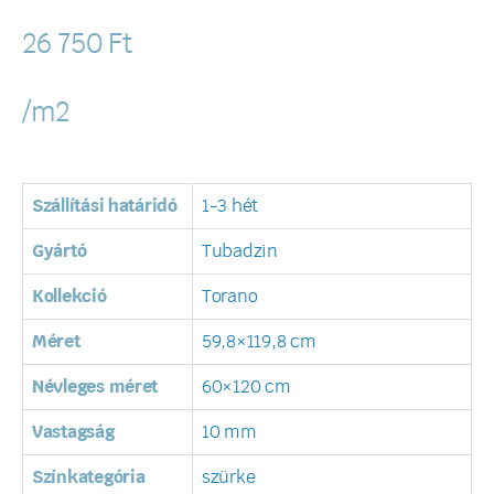
26 750
Ft
/m2
Szállítási határidó
1-3 hét
Gyártó
Tubadzin
Kollekció
Torano
Méret
59,8×119,8 cm
Névleges méret
60×120 cm
Vastagság
10 mm
Színkategória
szürke