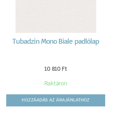
Tubadzin Mono Biale padlólap
10 810
Ft
Raktáron
HOZZÁADÁS AZ ÁRAJÁNLATHOZ