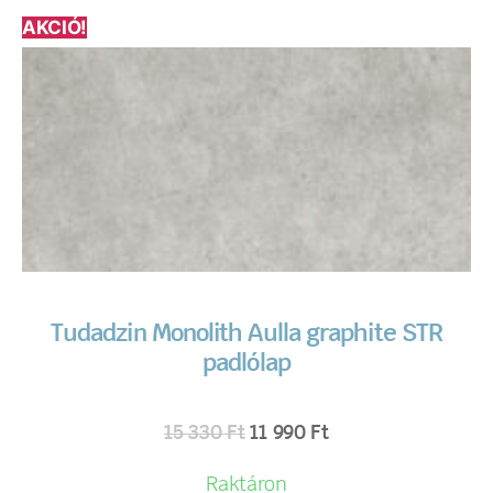
AKCIÓ!
Tudadzin Monolith Aulla graphite STR
padlólap
15 330
Ft
11 990
Ft
Raktáron