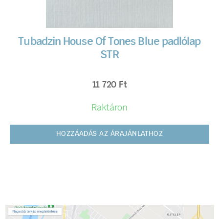
Tubadzin House Of Tones Blue padlólap
STR
11 720
Ft
Raktáron
HOZZÁADÁS AZ ÁRAJÁNLATHOZ