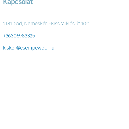
Kapcsolat
2131 Göd, Nemeskéri-Kiss Miklós út 100.
+36305983325
kisker@csempeweb.hu