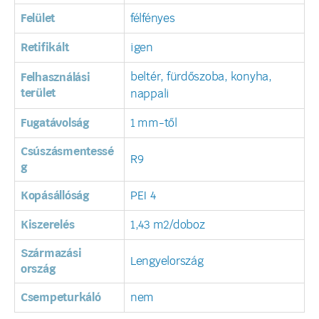
Felület
félfényes
Retifikált
igen
beltér, fürdőszoba, konyha,
Felhasználási
terület
nappali
Fugatávolság
1 mm-től
Csúszásmentessé
R9
g
Kopásállóság
PEI 4
Kiszerelés
1,43 m2/doboz
Származási
Lengyelország
ország
Csempeturkáló
nem