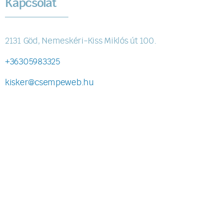
Kapcsolat
2131 Göd, Nemeskéri-Kiss Miklós út 100.
+36305983325
kisker@csempeweb.hu