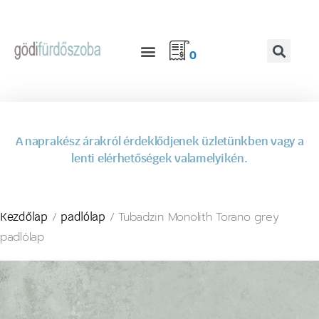
0
A naprakész árakról érdeklődjenek üzletünkben vagy a
lenti elérhetőségek valamelyikén.
/
/ Tubadzin Monolith Torano grey
Kezdőlap
padlólap
padlólap