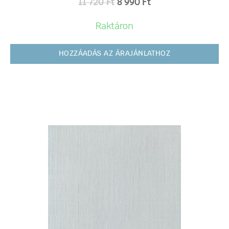
11 720
Ft
8 990
Ft
Raktáron
HOZZÁADÁS AZ ÁRAJÁNLATHOZ