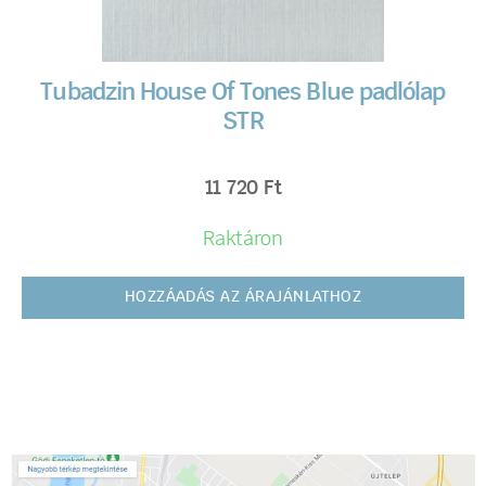
Tubadzin House Of Tones Blue padlólap
STR
11 720
Ft
Raktáron
HOZZÁADÁS AZ ÁRAJÁNLATHOZ