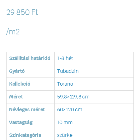
29 850
Ft
/m2
Szállítási határidó
1-3 hét
Gyártó
Tubadzin
Kollekció
Torano
Méret
59,8×119,8 cm
Névleges méret
60×120 cm
Vastagság
10 mm
Színkategória
szürke