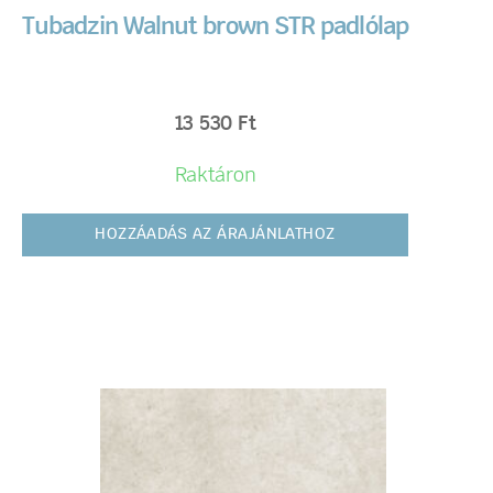
Tubadzin Walnut brown STR padlólap
13 530
Ft
Raktáron
HOZZÁADÁS AZ ÁRAJÁNLATHOZ