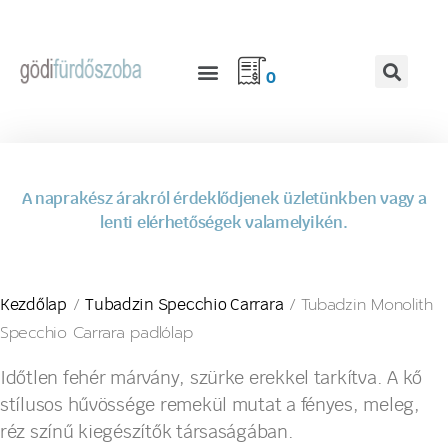
0
A naprakész árakról érdeklődjenek üzletünkben vagy a
lenti elérhetőségek valamelyikén.
/
/ Tubadzin Monolith
Kezdőlap
Tubadzin Specchio Carrara
Specchio Carrara padlólap
Időtlen fehér márvány, szürke erekkel tarkítva. A kő
stílusos hűvössége remekül mutat a fényes, meleg,
réz színű kiegészítők társaságában.