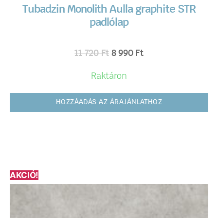
Tubadzin Monolith Aulla graphite STR
padlólap
11 720
Ft
8 990
Ft
Raktáron
HOZZÁADÁS AZ ÁRAJÁNLATHOZ
AKCIÓ!