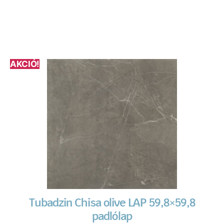
AKCIÓ!
Tubadzin Chisa olive LAP 59,8×59,8
padlólap