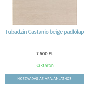
Tubadzin Castanio beige padlólap
7 600
Ft
Raktáron
HOZZÁADÁS AZ ÁRAJÁNLATHOZ