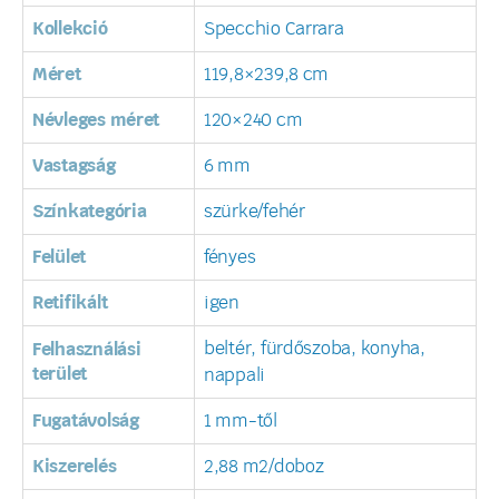
Kollekció
Specchio Carrara
Méret
119,8×239,8 cm
Névleges méret
120×240 cm
Vastagság
6 mm
Színkategória
szürke/fehér
Felület
fényes
Retifikált
igen
beltér, fürdőszoba, konyha,
Felhasználási
terület
nappali
Fugatávolság
1 mm-től
Kiszerelés
2,88 m2/doboz